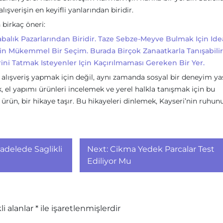
şverişin en keyifli yanlarından biridir.
 birkaç öneri:
alık Pazarlarından Biridir. Taze Sebze-Meyve Bulmak Için Idea
çin Mükemmel Bir Seçim. Burada Birçok Zanaatkarla Tanışabilirs
rini Tatmak Isteyenler Için Kaçırılmaması Gereken Bir Yer.
e alışveriş yapmak için değil, aynı zamanda sosyal bir deneyim 
mak, el yapımı ürünleri incelemek ve yerel halkla tanışmak için bu
 ürün, bir hikaye taşır. Bu hikayeleri dinlemek, Kayseri’nin ruhun
adelede Saglikli
Next:
Cikma Yedek Parcalar Test
Ediliyor Mu
li alanlar
*
ile işaretlenmişlerdir