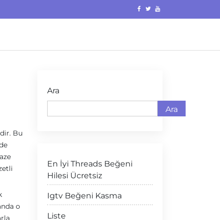
Ara
Ara
dir. Bu
 de
taze
En İyi Threads Beğeni
etli
Hilesi Ücretsiz
k
Igtv Beğeni Kasma
anda o
Liste
arla