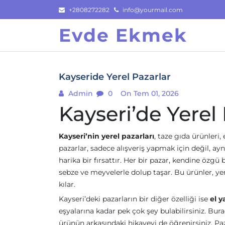
Skip
+2808272282
info@yourmail.com
to
Evde Ekmek
content
Kayseride Yerel Pazarlar
Admin
0
On Tem 01, 2026
Kayseri’de Yerel
Kayseri’nin yerel pazarları
, taze gıda ürünleri,
pazarlar, sadece alışveriş yapmak için değil, a
harika bir fırsattır. Her bir pazar, kendine özgü
sebze ve meyvelerle dolup taşar. Bu ürünler, yer
kılar.
Kayseri’deki pazarların bir diğer özelliği ise
el y
eşyalarına kadar pek çok şey bulabilirsiniz. Bu
ürünün arkasındaki hikayeyi de öğrenirsiniz. Paza