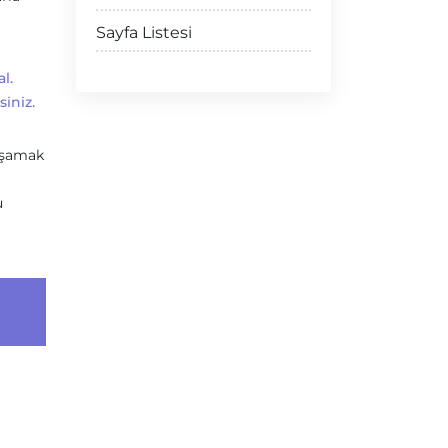
Sayfa Listesi
l.
iniz.
yaşamak
u