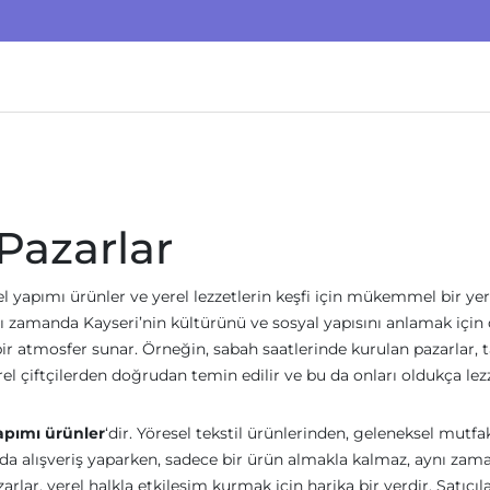
 Pazarlar
 el yapımı ürünler ve yerel lezzetlerin keşfi için mükemmel bir yer
ynı zamanda Kayseri’nin kültürünü ve sosyal yapısını anlamak için
 bir atmosfer sunar. Örneğin, sabah saatlerinde kurulan pazarlar, 
el çiftçilerden doğrudan temin edilir ve bu da onları oldukça lezz
apımı ürünler
‘dir. Yöresel tekstil ürünlerinden, geleneksel mutfa
rada alışveriş yaparken, sadece bir ürün almakla kalmaz, aynı zam
rlar, yerel halkla etkileşim kurmak için harika bir yerdir. Satıcıl