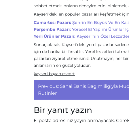
sohbet etmek, onların deneyimlerini dinlemek, alı
Kayseri’deki en popüler pazarları keşfetmek için
Cumartesi Pazarı:
Şehrin En Büyük Ve En Kalab
Perşembe Pazarı:
Yöresel El Yapımı Ürünler I
Yerli Ürünler Pazarı:
Kayseri’nin Özel Lezzetle
Sonuç olarak, Kayseri’deki yerel pazarlar sadec
için de harika bir fırsattır. Yerel lezzetleri tat
pazarları ziyaret etmelisiniz. Unutmayın, her bir
anlamanın en güzel yoludur.
kayseri bayan escort
Yazı
Previous:
Sanal Bahis Bagimliligiyla Muc
gezinmesi
Rutinler
Bir yanıt yazın
E-posta adresiniz yayınlanmayacak.
Gerek