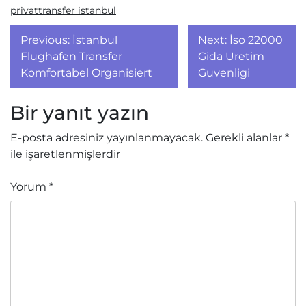
privattransfer istanbul
Yazı
Previous:
İstanbul
Next:
İso 22000
gezinmesi
Flughafen Transfer
Gida Uretim
Komfortabel Organisiert
Guvenligi
Bir yanıt yazın
E-posta adresiniz yayınlanmayacak.
Gerekli alanlar
*
ile işaretlenmişlerdir
Yorum
*