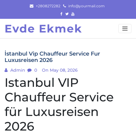
Skip
+2808272282
info@yourmail.com
to
content
Evde Ekmek
İstanbul Vip Chauffeur Service Fur
Luxusreisen 2026
Admin
0
On May 08, 2026
Istanbul VIP
Chauffeur Service
für Luxusreisen
2026