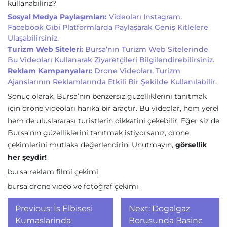
kullanabiliriz?
Sosyal Medya Paylaşımları:
Videoları Instagram,
Facebook Gibi Platformlarda Paylaşarak Geniş Kitlelere
Ulaşabilirsiniz.
Turizm Web Siteleri:
Bursa’nın Turizm Web Sitelerinde
Bu Videoları Kullanarak Ziyaretçileri Bilgilendirebilirsiniz.
Reklam Kampanyaları:
Drone Videoları, Turizm
Ajanslarının Reklamlarında Etkili Bir Şekilde Kullanılabilir.
Sonuç olarak, Bursa’nın benzersiz güzelliklerini tanıtmak
için drone videoları harika bir araçtır. Bu videolar, hem yerel
hem de uluslararası turistlerin dikkatini çekebilir. Eğer siz de
Bursa’nın güzelliklerini tanıtmak istiyorsanız, drone
çekimlerini mutlaka değerlendirin. Unutmayın,
görsellik
her şeydir!
bursa reklam filmi çekimi
bursa drone video ve fotoğraf çekimi
Yazı
Previous:
İs Elbisesi
Next:
Dogalgaz
gezinmesi
Kumaslarinda
Borusunda Basinc