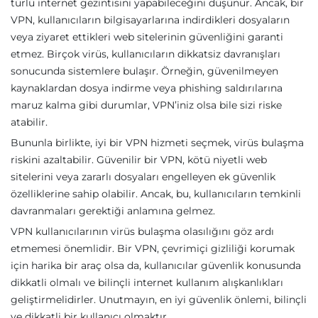
türlü internet gezintisini yapabileceğini düşünür. Ancak, bir
VPN, kullanıcıların bilgisayarlarına indirdikleri dosyaların
veya ziyaret ettikleri web sitelerinin güvenliğini garanti
etmez. Birçok virüs, kullanıcıların dikkatsiz davranışları
sonucunda sistemlere bulaşır. Örneğin, güvenilmeyen
kaynaklardan dosya indirme veya phishing saldırılarına
maruz kalma gibi durumlar, VPN’iniz olsa bile sizi riske
atabilir.
Bununla birlikte, iyi bir VPN hizmeti seçmek, virüs bulaşma
riskini azaltabilir. Güvenilir bir VPN, kötü niyetli web
sitelerini veya zararlı dosyaları engelleyen ek güvenlik
özelliklerine sahip olabilir. Ancak, bu, kullanıcıların temkinli
davranmaları gerektiği anlamına gelmez.
VPN kullanıcılarının virüs bulaşma olasılığını göz ardı
etmemesi önemlidir. Bir VPN, çevrimiçi gizliliği korumak
için harika bir araç olsa da, kullanıcılar güvenlik konusunda
dikkatli olmalı ve bilinçli internet kullanım alışkanlıkları
geliştirmelidirler. Unutmayın, en iyi güvenlik önlemi, bilinçli
ve dikkatli bir kullanıcı olmaktır.