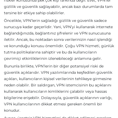
riskler konusunda pek çok kişi farkında değil. Evet, VPN’ler
gizlilik ve güvenlik sağlayabilir, ancak bazı durumlarda tam
tersine bir etkiye sahip olabilirler.
Öncelikle, VPN’lerin sağladığı gizlilik ve güvenlik sadece
sunucuya kadar geçerlidir. Yani, VPN’yi kullanarak internete
bağlandığınızda, bağlantınız şifrelenir ve VPN sunucusuna
iletilir. Ancak, bu noktadan sonra verilerinizin nasıl işlendiği
ve korunduğu konusu önemlidir. Çoğu VPN hizmeti, günlük
tutma politikalarına sahiptir ve bu da kullanıcıların
çevrimiçi etkinliklerinin izlenebileceği anlamına gelir.
Bununla birlikte, VPN’lerin bir diğer potansiyel riski de
güvenlik açıklarıdır. VPN yazılımlarında keşfedilen güvenlik
açıkları, kullanıcıların kişisel verilerinin tehlikeye girmesine
neden olabilir. Bir saldırgan, VPN istemcisinin bu açıklarını
kullanarak kullanıcıların kimliklerini çalabilir veya hassas
bilgilerine erişebilir. Dolayısıyla, güvenlik açıklarının varlığı,
VPN kullanıcılarının dikkat etmesi gereken önemli bir
konudur.