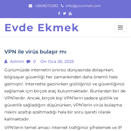
Skip
+2808272282
info@yourmail.com
to
content
Evde Ekmek
VPN ile virüs bulaşır mı
Admin
0
On Oca 26, 2025
Günümüzde internetin sınırsız dünyasında dolaşırken,
bilgisayar güvenliği her zamankinden daha önemli hale
gelmiştir. İnternette gezinirken gizliliğinizi ve güvenliğinizi
sağlamak için birçok araç bulunmaktadır. Bunlardan biri de
VPN’lerdir. Ancak, birçok kişi VPN’lerin sadece gizlilik ve
güvenlik sağladığını düşünürken, VPN’lerin virüs bulaşma
riskini azaltıp azaltmadığı hala bir soru işareti olarak
kalmaktadır.
VPN’lerin temel amacı internet trafiğinizi şifrelemek ve IP