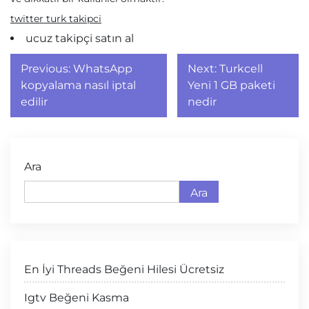
twitter turk takipci
ucuz takipçi satın al
Yazı
Previous:
WhatsApp
Next:
Turkcell
gezinmesi
kopyalama nasıl iptal
Yeni 1 GB paketi
edilir
nedir
Ara
Ara
En İyi Threads Beğeni Hilesi Ücretsiz
Igtv Beğeni Kasma