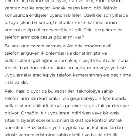
telefonlar, hayatımızı kolaylaştıran ve iletişimde devrim
yaratan harika araçlar. Ancak, bazen kendi gizliliğimiz
konusunda endişeler uyandırabilirler. Özellikle, son yıllarda
ortaya çıkan bir sorun, telefonlarımızın kameralarının
kontrol edilip edilemeyeceğiyle ilgili. Peki, gerçekten de
telefonlarımızda casus gözler mi var?
Bu sorunun cevabı karmaşık. Aslında, modern akıllı
telefonlar güvenlik önlemleri ile donatılmıştır ve
kullanıcıların gizliliğini korumak için çeşitli kontroller sunar.
Ancak, bazı durumlarda, kötü amaçlı yazılım veya yetkisiz
uygulamalar aracılığıyla telefon kameralarının ele geçirilme
riski vardır.
Peki, nasıl oluyor da bu kadar ileri teknolojiye sahip
telefonlarımızın kameraları ele geçirilebiliyor? İşte burada,
kullanıcıların dikkatli olması gereken birçok faktör devreye
giriyor. Örneğin, bir uygulama indirirken veya bir web
sitesini ziyaret ederken, izinleri dikkatlice kontrol etmek
önemlidir. Bazı kötü niyetli uygulamalar, kullanıcılardan
izinsiz kamera erişimine sahip olabilir ve bu da gizlilik