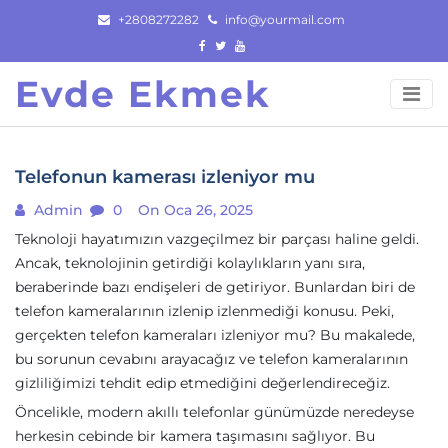
Skip
+2808272282
info@yourmail.com
to
content
Evde Ekmek
Telefonun kamerası izleniyor mu
Admin
0
On Oca 26, 2025
Teknoloji hayatımızın vazgeçilmez bir parçası haline geldi.
Ancak, teknolojinin getirdiği kolaylıkların yanı sıra,
beraberinde bazı endişeleri de getiriyor. Bunlardan biri de
telefon kameralarının izlenip izlenmediği konusu. Peki,
gerçekten telefon kameraları izleniyor mu? Bu makalede,
bu sorunun cevabını arayacağız ve telefon kameralarının
gizliliğimizi tehdit edip etmediğini değerlendireceğiz.
Öncelikle, modern akıllı telefonlar günümüzde neredeyse
herkesin cebinde bir kamera taşımasını sağlıyor. Bu