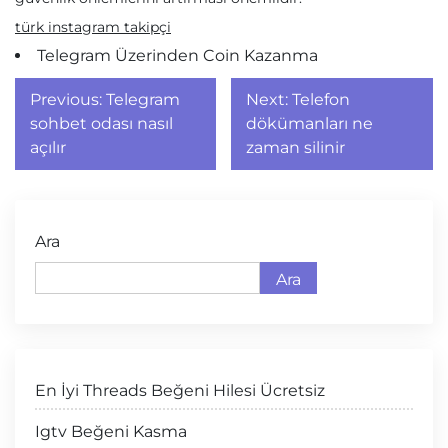
türk instagram takipçi
Telegram Üzerinden Coin Kazanma
Yazı
Previous:
Telegram
Next:
Telefon
gezinmesi
sohbet odası nasıl
dökümanları ne
açılır
zaman silinir
Ara
Ara
En İyi Threads Beğeni Hilesi Ücretsiz
Igtv Beğeni Kasma