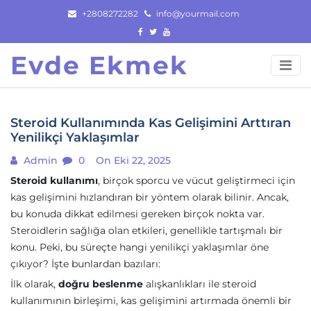
Skip
+2808272282
info@yourmail.com
to
content
Evde Ekmek
Steroid Kullanımında Kas Gelişimini Arttıran
Yenilikçi Yaklaşımlar
Admin
0
On Eki 22, 2025
Steroid kullanımı
, birçok sporcu ve vücut geliştirmeci için
kas gelişimini hızlandıran bir yöntem olarak bilinir. Ancak,
bu konuda dikkat edilmesi gereken birçok nokta var.
Steroidlerin sağlığa olan etkileri, genellikle tartışmalı bir
konu. Peki, bu süreçte hangi yenilikçi yaklaşımlar öne
çıkıyor? İşte bunlardan bazıları:
İlk olarak,
doğru beslenme
alışkanlıkları ile steroid
kullanımının birleşimi, kas gelişimini artırmada önemli bir