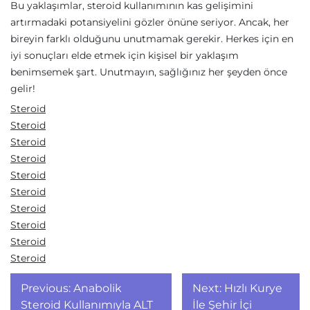
Bu yaklaşımlar, steroid kullanımının kas gelişimini
artırmadaki potansiyelini gözler önüne seriyor. Ancak, her
bireyin farklı olduğunu unutmamak gerekir. Herkes için en
iyi sonuçları elde etmek için kişisel bir yaklaşım
benimsemek şart. Unutmayın, sağlığınız her şeyden önce
gelir!
Steroid
Steroid
Steroid
Steroid
Steroid
Steroid
Steroid
Steroid
Steroid
Steroid
Yazı
Previous:
Anabolik
Next:
Hızlı Kurye
Steroid Kullanımıyla ALT
İle Şehir İçi