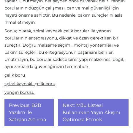
sağlar. Unutmayın, her şeyden önce güvenlik gelir. Yangın
borularının düzgün çalışması, can ve mal güvenliği için
hayati öneme sahiptir. Bu nedenle, bakım süreçlerini asla
ihmal etmeyin.
Sonuç olarak, spiral kaynaklı çelik borular ile yangın
borularının entegrasyonu, dikkat ve özen gerektiren bir
süreçtir. Doğru malzeme seçimi, montaj yöntemleri ve
bakım süreçleri, bu entegrasyonun başarısını belirler.
Unutmayın, bu borular sadece birer yapı malzemesi değil,
aynı zamanda güvenliğinizin teminatıdır.
çelik boru
spiral kaynaklı çelik boru
yangın borusu
Yazı
Previous:
B2B
Next:
M3u Listesi
gezinmesi
Yazılım İle
Kullanırken Yayın Akışını
Satışları Artırma
Optimize Etmek