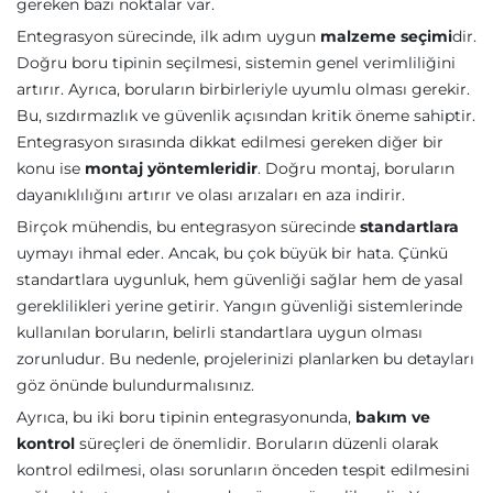
gereken bazı noktalar var.
Entegrasyon sürecinde, ilk adım uygun
malzeme seçimi
dir.
Doğru boru tipinin seçilmesi, sistemin genel verimliliğini
artırır. Ayrıca, boruların birbirleriyle uyumlu olması gerekir.
Bu, sızdırmazlık ve güvenlik açısından kritik öneme sahiptir.
Entegrasyon sırasında dikkat edilmesi gereken diğer bir
konu ise
montaj yöntemleridir
. Doğru montaj, boruların
dayanıklılığını artırır ve olası arızaları en aza indirir.
Birçok mühendis, bu entegrasyon sürecinde
standartlara
uymayı ihmal eder. Ancak, bu çok büyük bir hata. Çünkü
standartlara uygunluk, hem güvenliği sağlar hem de yasal
gereklilikleri yerine getirir. Yangın güvenliği sistemlerinde
kullanılan boruların, belirli standartlara uygun olması
zorunludur. Bu nedenle, projelerinizi planlarken bu detayları
göz önünde bulundurmalısınız.
Ayrıca, bu iki boru tipinin entegrasyonunda,
bakım ve
kontrol
süreçleri de önemlidir. Boruların düzenli olarak
kontrol edilmesi, olası sorunların önceden tespit edilmesini