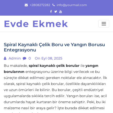
Skip
+2808272282
info@yourmail.com
to
content
Evde Ekmek
Spiral Kaynaklı Çelik Boru ve Yangın Borusu
Entegrasyonu
Admin
0
On Eyl 08, 2025
Bu makalede,
spiral kaynaklı çelik borular
ile
yangın
borularının
entegrasyonu üzerine bilgi verilecek ve bu
süreçte dikkat edilmesi gereken noktalar ele alınacaktır. İlk
olarak, spiral kaynaklı çelik borular, özellikle dayanıklılıkları
ve uzun ömürleri ile bilinir. Bu borular, çeşitli endüstriyel
uygulamalarda sıklıkla tercih edilir. Yangın boruları ise, acil
durumlarda hayat kurtaran bir öneme sahiptir. Peki, bu iki
malzeme nasıl bir araya gelir? İşte burada dikkat edilmesi