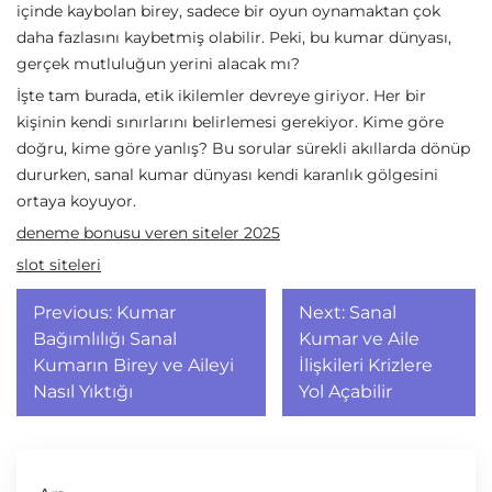
içinde kaybolan birey, sadece bir oyun oynamaktan çok
daha fazlasını kaybetmiş olabilir. Peki, bu kumar dünyası,
gerçek mutluluğun yerini alacak mı?
İşte tam burada, etik ikilemler devreye giriyor. Her bir
kişinin kendi sınırlarını belirlemesi gerekiyor. Kime göre
doğru, kime göre yanlış? Bu sorular sürekli akıllarda dönüp
dururken, sanal kumar dünyası kendi karanlık gölgesini
ortaya koyuyor.
deneme bonusu veren siteler 2025
slot siteleri
Yazı
Previous:
Kumar
Next:
Sanal
gezinmesi
Bağımlılığı Sanal
Kumar ve Aile
Kumarın Birey ve Aileyi
İlişkileri Krizlere
Nasıl Yıktığı
Yol Açabilir