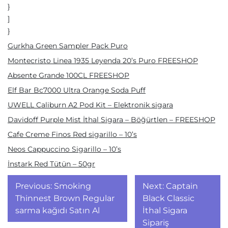
}
]
}
Gurkha Green Sampler Pack Puro
Montecristo Linea 1935 Leyenda 20’s Puro FREESHOP
Absente Grande 100CL FREESHOP
Elf Bar Bc7000 Ultra Orange Soda Puff
UWELL Caliburn A2 Pod Kit – Elektronik sigara
Davidoff Purple Mist İthal Sigara – Böğürtlen – FREESHOP
Cafe Creme Finos Red sigarillo – 10’s
Neos Cappuccino Sigarillo – 10’s
İnstark Red Tütün – 50gr
Yazı
Previous:
Smoking
Next:
Captain
gezinmesi
Thinnest Brown Regular
Black Classic
sarma kağıdı Satın Al
İthal Sigara
Sipariş