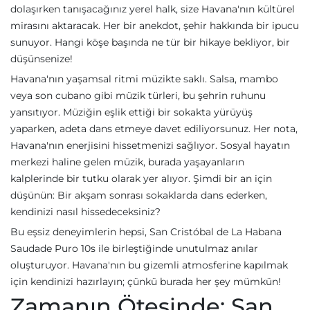
dolaşırken tanışacağınız yerel halk, size Havana'nın kültürel
mirasını aktaracak. Her bir anekdot, şehir hakkında bir ipucu
sunuyor. Hangi köşe başında ne tür bir hikaye bekliyor, bir
düşünsenize!
Havana'nın yaşamsal ritmi müzikte saklı. Salsa, mambo
veya son cubano gibi müzik türleri, bu şehrin ruhunu
yansıtıyor. Müziğin eşlik ettiği bir sokakta yürüyüş
yaparken, adeta dans etmeye davet ediliyorsunuz. Her nota,
Havana'nın enerjisini hissetmenizi sağlıyor. Sosyal hayatın
merkezi haline gelen müzik, burada yaşayanların
kalplerinde bir tutku olarak yer alıyor. Şimdi bir an için
düşünün: Bir akşam sonrası sokaklarda dans ederken,
kendinizi nasıl hissedeceksiniz?
Bu eşsiz deneyimlerin hepsi, San Cristóbal de La Habana
Saudade Puro 10s ile birleştiğinde unutulmaz anılar
oluşturuyor. Havana'nın bu gizemli atmosferine kapılmak
için kendinizi hazırlayın; çünkü burada her şey mümkün!
Zamanın Ötesinde: San