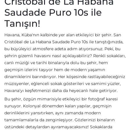
Cristóbal de La Habana
Saudade Puro 10s ile
Tanışın!
Havana, Küba'nın kalbinde yer alan etkileyici bir şehir. San
Cristóbal de La Habana Saudade Puro 10s ile tanıştığınızda,
bu büyüleyici atmosfere adeta adım atıyorsunuz. Peki, bu
şehrin gizemli havasını nasıl açıklayabiliriz? Renkli sokakları,
canlı müziği ve tarihi binalarıyla dolu bu şehir, hem
geçmişin izlerini taşıyor hem de modern yaşamın
dinamiklerini barındırıyor. Her köşesinde rastlayabileceğiniz
müzisyenler, eğlenceli sokak gösterileri ve samimi yüzler,
Havana'yı keşfetmenizi daha da heyecanlı hale getiriyor.
Bu şehir, özgün mimarisiyle etkileyici bir fotoğraf karesi
sunuyor. Kolonyal dönemden kalan yapılar, geçmişin
derinliklerini yansıtırken, aynı zamanda modern
tamamlamalarla da zenginleşiyor. Gözlerinizi binaların
üstündeki detaylardan ayıramayacaksınız! Sokaklarda