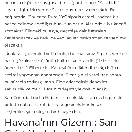
bir ürün değil de duygusal bir bağlantı ararız. “Saudade”,
kaybettiğimizin yerine özlem duymamız demektir. Bu
bağlamda, “Saudade Puro 10s” sipariş etmek, sadece bir
nesne edinmek değil; ruhunuzun derinliklerindeki bir kapağı
açmaktır. Elindeki bu eşya, geçmişe dair hatıraları
canlandıracak ve belki de yeni anılar biriktirmenize yardımcı
olacaktır.
İlk olarak, güvenilir bir tedarikçi bulmalısınız. Sipariş vermek
basit gözükse de, ürünün kalitesi ve otantikliği sizin için
önemli mi? Elbette ki! Kaliteyi önceliklendirmek, doğru
seçimi yapmanın anahtarıdır. Siparişinizi verdikten sonra,
bu sürecin tadını çıkarın. Elde edeceğiniz deneyim,
sabırsızlık ve mutluluğun birleşimiyle dolu olacak.
San Cristóbal de La Habana’nın sokakları, bu özel siparişle
birlikte daha anlamlı bir hale gelecek. Her köşesi
keşfedilmeyi bekleyen bir hikaye dolu.
Havana’nın Gizemi: San