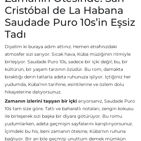
Cristóbal de La Habana
Saudade Puro 10s’in Eşsiz
Tadı
Diyelim ki buraya adım attınız. Hemen etrafınızdaki
atmosfer sizi sarıyor. Sıcak hava, Küba müziğinin ritmiyle
birleşiyor. Saudade Puro 10s, sadece bir içki değil; bu, bir
kültürün, bir yaşam tarzının özüdür. Bu rom, damakta
bıraktığı derin tatlarla adeta ruhunuza işliyor. İçtiğiniz her
yudumda, Küba’nın tarihine, esintilerine ve özlem dolu
hikayelerine dalıyorsunuz.
Zamanın izlerini taşıyan bir içki
arıyorsanız, Saudade Puro
10s tam size göre. Tatlı ve baharatlı notaları, zengin kokusu
ile birleşerek sizi başka bir diyara götürüyor. Bu romu
yudumlarken, adeta geçmişin sayfalarını karıştırıyorsunuz.
İçimdeki bu his, beni zamanın ötesine, Küba'nın ruhuna
bağlıyor. Bir an bile geçmişi unuttum demek mümkün