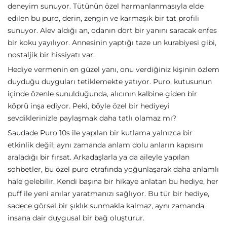
deneyim sunuyor. Tütünün özel harmanlanmasıyla elde
edilen bu puro, derin, zengin ve karmaşık bir tat profili
sunuyor. Alev aldığı an, odanın dört bir yanını saracak enfes
bir koku yayılıyor. Annesinin yaptığı taze un kurabiyesi gibi,
nostaljik bir hissiyatı var.
Hediye vermenin en güzel yanı, onu verdiğiniz kişinin özlem
duyduğu duyguları tetiklemekte yatıyor. Puro, kutusunun
içinde özenle sunulduğunda, alıcının kalbine giden bir
köprü inşa ediyor. Peki, böyle özel bir hediyeyi
sevdiklerinizle paylaşmak daha tatlı olamaz mı?
Saudade Puro 10s ile yapılan bir kutlama yalnızca bir
etkinlik değil; aynı zamanda anlam dolu anların kapısını
araladığı bir fırsat. Arkadaşlarla ya da aileyle yapılan
sohbetler, bu özel puro etrafında yoğunlaşarak daha anlamlı
hale gelebilir. Kendi başına bir hikaye anlatan bu hediye, her
puff ile yeni anılar yaratmanızı sağlıyor. Bu tür bir hediye,
sadece görsel bir şıklık sunmakla kalmaz, aynı zamanda
insana dair duygusal bir bağ oluşturur.