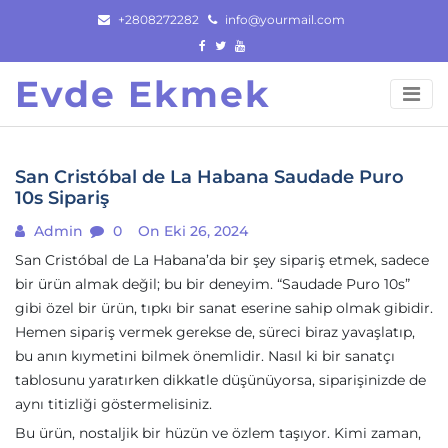
Skip
+2808272282
info@yourmail.com
to
content
Evde Ekmek
San Cristóbal de La Habana Saudade Puro
10s Sipariş
Admin
0
On Eki 26, 2024
San Cristóbal de La Habana’da bir şey sipariş etmek, sadece
bir ürün almak değil; bu bir deneyim. “Saudade Puro 10s”
gibi özel bir ürün, tıpkı bir sanat eserine sahip olmak gibidir.
Hemen sipariş vermek gerekse de, süreci biraz yavaşlatıp,
bu anın kıymetini bilmek önemlidir. Nasıl ki bir sanatçı
tablosunu yaratırken dikkatle düşünüyorsa, siparişinizde de
aynı titizliği göstermelisiniz.
Bu ürün, nostaljik bir hüzün ve özlem taşıyor. Kimi zaman,