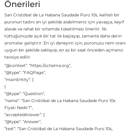
Önerileri
San Cristóbal de La Habana Saudade Puro 10s, kaliteli bir
puronun tadını en iyi şekilde alabilmeniz için yavaşça, keyif
alarak ve rahat bir ortamda tüketilmesi önerilir. İlk
tüttüğünüzde açık bir tat ile başlayıp, zamanla daha derin
aromalar geliştirir. En iyi deneyim için, puronuzu nem oranı
uygun bir şekilde saklayıp, en az bir saat önceden açmanız
tavsiye edilir.
“@context”: “https://schema.org”,
“@type”: “FAQPage”,
“mainEntity”: [
{
“@type”: “Question”,
“name”: “San Cristóbal de La Habana Saudade Puro 10s
Fiyatı Nedir?”,
“acceptedAnswer”: {
“@type”: “Answer”,
“text”: “San Cristóbal de La Habana Saudade Puro 10s,