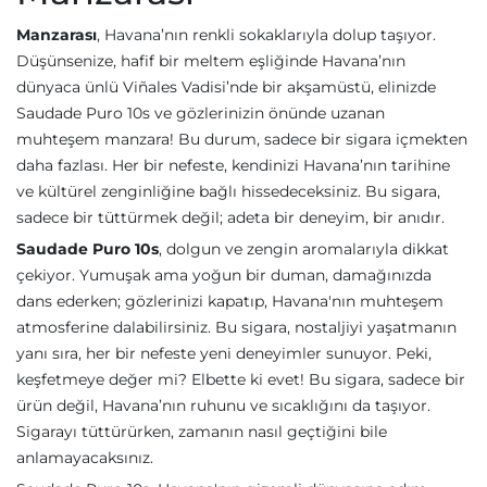
Manzarası
, Havana’nın renkli sokaklarıyla dolup taşıyor.
Düşünsenize, hafif bir meltem eşliğinde Havana’nın
dünyaca ünlü Viñales Vadisi’nde bir akşamüstü, elinizde
Saudade Puro 10s ve gözlerinizin önünde uzanan
muhteşem manzara! Bu durum, sadece bir sigara içmekten
daha fazlası. Her bir nefeste, kendinizi Havana’nın tarihine
ve kültürel zenginliğine bağlı hissedeceksiniz. Bu sigara,
sadece bir tüttürmek değil; adeta bir deneyim, bir anıdır.
Saudade Puro 10s
, dolgun ve zengin aromalarıyla dikkat
çekiyor. Yumuşak ama yoğun bir duman, damağınızda
dans ederken; gözlerinizi kapatıp, Havana'nın muhteşem
atmosferine dalabilirsiniz. Bu sigara, nostaljiyi yaşatmanın
yanı sıra, her bir nefeste yeni deneyimler sunuyor. Peki,
keşfetmeye değer mi? Elbette ki evet! Bu sigara, sadece bir
ürün değil, Havana’nın ruhunu ve sıcaklığını da taşıyor.
Sigarayı tüttürürken, zamanın nasıl geçtiğini bile
anlamayacaksınız.