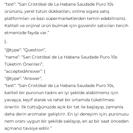
“text”: “San Cristóbal de La Habana Saudade Puro 10s
ürününü, yerel tütün dükkanları, online sigara satış
platformları ve bazı süpermarketlerden temin edebilirsiniz.
Kaliteli ve orijinal ürün bulmak için güvenilir satıcıları tercih
etmenizde fayda var.”
},
“@type”: “Question”,
“name”: “San Cristóbal de La Habana Saudade Puro 10s
Tüketim Önerileri”,
“acceptedAnswer”: {
“@type”: “Answer”,
“text”: “San Cristóbal de La Habana Saudade Puro 10s,
kaliteli bir puronun tadını en iyi şekilde alabilmeniz için
yavaşça, keyif alarak ve rahat bir ortamda tüketilmesi
önerilir. İlk tüttüğünüzde açık bir tat ile başlayıp, zamanla
daha derin aromalar geliştirir. En iyi deneyim için, puronuzu
nem oranı uygun bir şekilde saklayıp, en az bir saat önceden
açmanız tavsiye edilir.”