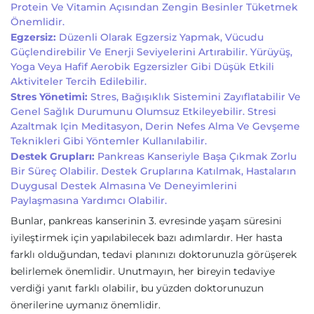
Protein Ve Vitamin Açısından Zengin Besinler Tüketmek
Önemlidir.
Egzersiz:
Düzenli Olarak Egzersiz Yapmak, Vücudu
Güçlendirebilir Ve Enerji Seviyelerini Artırabilir. Yürüyüş,
Yoga Veya Hafif Aerobik Egzersizler Gibi Düşük Etkili
Aktiviteler Tercih Edilebilir.
Stres Yönetimi:
Stres, Bağışıklık Sistemini Zayıflatabilir Ve
Genel Sağlık Durumunu Olumsuz Etkileyebilir. Stresi
Azaltmak Için Meditasyon, Derin Nefes Alma Ve Gevşeme
Teknikleri Gibi Yöntemler Kullanılabilir.
Destek Grupları:
Pankreas Kanseriyle Başa Çıkmak Zorlu
Bir Süreç Olabilir. Destek Gruplarına Katılmak, Hastaların
Duygusal Destek Almasına Ve Deneyimlerini
Paylaşmasına Yardımcı Olabilir.
Bunlar, pankreas kanserinin 3. evresinde yaşam süresini
iyileştirmek için yapılabilecek bazı adımlardır. Her hasta
farklı olduğundan, tedavi planınızı doktorunuzla görüşerek
belirlemek önemlidir. Unutmayın, her bireyin tedaviye
verdiği yanıt farklı olabilir, bu yüzden doktorunuzun
önerilerine uymanız önemlidir.