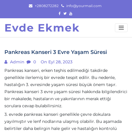
Skip
+2808272282
info@yourmail.com
to
content
Evde Ekmek
Pankreas Kanseri 3 Evre Yaşam Süresi
Admin
0
On Eyl 28, 2023
Pankreas kanseri, erken teşhis edilmediği takdirde
genellikle ilerlemiş bir evrede tespit edilir. Bu nedenle,
hastalığın 3. evresinde yaşam süresi büyük önem taşır.
Pankreas kanseri 3 evre yaşam süresi hakkında bilgilendirici
bir makalede, hastaların ve yakınlarının merak ettiği
sorulara cevap bulabilirsiniz.
3. evrede pankreas kanseri genellikle çevre dokulara
yayılmıştır ve lenf nodlarına ulaşmış olabilir. Bu aşamada
belirtiler daha belirgin hale gelir ve hastalığın kontrolü