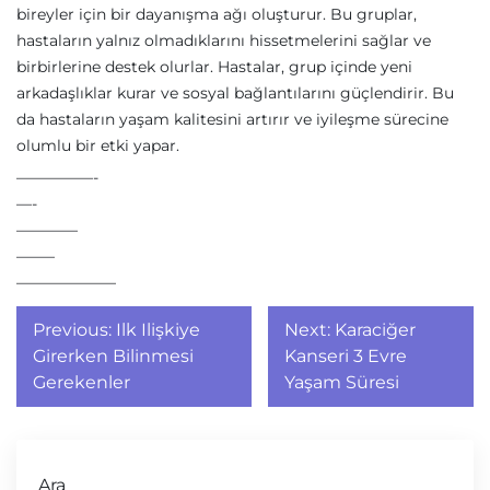
bireyler için bir dayanışma ağı oluşturur. Bu gruplar,
hastaların yalnız olmadıklarını hissetmelerini sağlar ve
birbirlerine destek olurlar. Hastalar, grup içinde yeni
arkadaşlıklar kurar ve sosyal bağlantılarını güçlendirir. Bu
da hastaların yaşam kalitesini artırır ve iyileşme sürecine
olumlu bir etki yapar.
—————-
—-
————
——–
——————–
Yazı
Previous:
Ilk Ilişkiye
Next:
Karaciğer
gezinmesi
Girerken Bilinmesi
Kanseri 3 Evre
Gerekenler
Yaşam Süresi
Ara