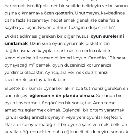
harcamak istediğinizi net bir şekilde belirleyin ve bu sınırın
dışına çıkmamaya özen gösterin. Unutmayın, kaybedince
daha fazla kazanmayı hedeflemek genellikle daha fazla
kayıba yol açar. Neden onların tuzağına düşesiniz ki?
Dikkat edilmesi gereken bir diğer husus,
oyun sürelerini
sınırlamak
. Uzun süre oyun oynamak, dikkatinizin
dağılmasına ve kayıpların artmasına neden olabilir.
Kendinize belirli zaman dilimleri koyun. Örneğin, “Bir saat
oynayacağım” demek, oyun düzeninizi korumanıza
yardımcı olacaktır. Ayrıca, ara vermek de zihninizi
tazelemek için faydalı olabilir.
Elbette, bir kumar oynarken aklınızda tutmanız gereken en
önemli şey,
eğlencenin ön planda olması
. Sonunda bir
oyun kaybetmek, öngörülen bir sonuçtur. Ama temel
amacınız eğlenmek olmalı. Eğlenceli bir ortam yaratmak
için, arkadaşlarınızla oynayın veya yeni oyunlar keşfedin.
Daha önce oynamadığınız bir oyuna şans vermek, belki de
kuralları öğrenmekten daha eğlenceli bir deneyim sunacak.