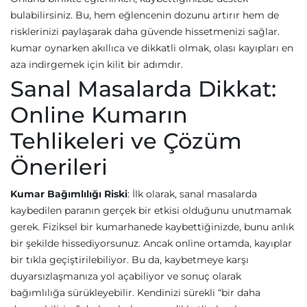
bulabilirsiniz. Bu, hem eğlencenin dozunu artırır hem de
risklerinizi paylaşarak daha güvende hissetmenizi sağlar.
kumar oynarken akıllıca ve dikkatli olmak, olası kayıpları en
aza indirgemek için kilit bir adımdır.
Sanal Masalarda Dikkat:
Online Kumarın
Tehlikeleri ve Çözüm
Önerileri
Kumar Bağımlılığı Riski
: İlk olarak, sanal masalarda
kaybedilen paranın gerçek bir etkisi olduğunu unutmamak
gerek. Fiziksel bir kumarhanede kaybettiğinizde, bunu anlık
bir şekilde hissediyorsunuz. Ancak online ortamda, kayıplar
bir tıkla geçiştirilebiliyor. Bu da, kaybetmeye karşı
duyarsızlaşmanıza yol açabiliyor ve sonuç olarak
bağımlılığa sürükleyebilir. Kendinizi sürekli “bir daha