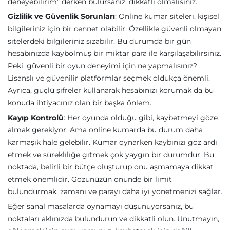
deneyebilirim” derken bulursanız, dikkatli olmalısınız.
Gizlilik ve Güvenlik Sorunları
: Online kumar siteleri, kişisel
bilgileriniz için bir cennet olabilir. Özellikle güvenli olmayan
sitelerdeki bilgileriniz sızabilir. Bu durumda bir gün
hesabınızda kaybolmuş bir miktar para ile karşılaşabilirsiniz.
Peki, güvenli bir oyun deneyimi için ne yapmalısınız?
Lisanslı ve güvenilir platformlar seçmek oldukça önemli.
Ayrıca, güçlü şifreler kullanarak hesabınızı korumak da bu
konuda ihtiyacınız olan bir başka önlem.
Kayıp Kontrolü
: Her oyunda olduğu gibi, kaybetmeyi göze
almak gerekiyor. Ama online kumarda bu durum daha
karmaşık hale gelebilir. Kumar oynarken kaybınızı göz ardı
etmek ve sürekliliğe gitmek çok yaygın bir durumdur. Bu
noktada, belirli bir bütçe oluşturup onu aşmamaya dikkat
etmek önemlidir. Gözünüzün önünde bir limit
bulundurmak, zamanı ve parayı daha iyi yönetmenizi sağlar.
Eğer sanal masalarda oynamayı düşünüyorsanız, bu
noktaları aklınızda bulundurun ve dikkatli olun. Unutmayın,