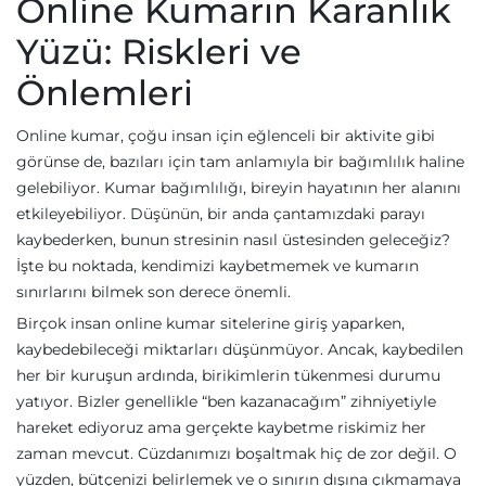
Online Kumarın Karanlık
Yüzü: Riskleri ve
Önlemleri
Online kumar, çoğu insan için eğlenceli bir aktivite gibi
görünse de, bazıları için tam anlamıyla bir bağımlılık haline
gelebiliyor. Kumar bağımlılığı, bireyin hayatının her alanını
etkileyebiliyor. Düşünün, bir anda çantamızdaki parayı
kaybederken, bunun stresinin nasıl üstesinden geleceğiz?
İşte bu noktada, kendimizi kaybetmemek ve kumarın
sınırlarını bilmek son derece önemli.
Birçok insan online kumar sitelerine giriş yaparken,
kaybedebileceği miktarları düşünmüyor. Ancak, kaybedilen
her bir kuruşun ardında, birikimlerin tükenmesi durumu
yatıyor. Bizler genellikle “ben kazanacağım” zihniyetiyle
hareket ediyoruz ama gerçekte kaybetme riskimiz her
zaman mevcut. Cüzdanımızı boşaltmak hiç de zor değil. O
yüzden, bütçenizi belirlemek ve o sınırın dışına çıkmamaya