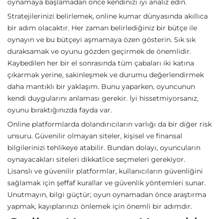
oynamaya başlamadan önce kendinizi iyi analiz edin.
Stratejilerinizi belirlemek, online kumar dünyasında akıllıca
bir adım olacaktır. Her zaman belirlediğiniz bir bütçe ile
oynayın ve bu bütçeyi aşmamaya özen gösterin. Sık sık
duraksamak ve oyunu gözden geçirmek de önemlidir.
Kaybedilen her bir el sonrasında tüm çabaları iki katına
çıkarmak yerine, sakinleşmek ve durumu değerlendirmek
daha mantıklı bir yaklaşım. Bunu yaparken, oyuncunun
kendi duygularını anlaması gerekir. İyi hissetmiyorsanız,
oyunu bıraktığınızda fayda var.
Online platformlarda dolandırıcıların varlığı da bir diğer risk
unsuru. Güvenilir olmayan siteler, kişisel ve finansal
bilgilerinizi tehlikeye atabilir. Bundan dolayı, oyuncuların
oynayacakları siteleri dikkatlice seçmeleri gerekiyor.
Lisanslı ve güvenilir platformlar, kullanıcıların güvenliğini
sağlamak için şeffaf kurallar ve güvenlik yöntemleri sunar.
Unutmayın, bilgi güçtür; oyun oynamadan önce araştırma
yapmak, kayıplarınızı önlemek için önemli bir adımdır.