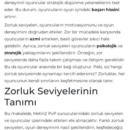
deneyimli oyuncular stratejik düşünme yeteneklerini test
eder. Bu durum, oyuncuların oyun içindeki
başarı hissini
artırır.
Zorluk seviyeleri, oyuncuların motivasyonunu ve oyun
deneyimini doğrudan etkiler. Zor bir mücadele karşısında
oyuncuların
azmi
artarken, basit görevler sıkıcı hale
gelebilir. Ayrıca, zorluk seviyeleri oyuncuların
psikolojik
ve
stratejik
yaklaşımlarını şekillendirir. Örneğin, zor
seviyelerde daha fazla takım çalışması ve iletişim gereklidir.
Bu da oyuncular arasında bir bağ oluşturur. Peki, siz hangi
zorluk seviyesinde oynamayı tercih edersiniz? Zorluklar, her
oyuncunun kendi sınırlarını keşfetmesine olanak tanır.
Zorluk Seviyelerinin
Tanımı
Bu makalede, Metin2 PvP sunucularındaki zorluk seviyeleri
ve oyuncular üzerindeki etkileri ele alınacaktır. Farklı zorluk
seviyeleri, oyun deneyimini nasıl şekillendirir, keşfedeceğiz.