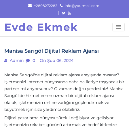
Skip
+2808272282
info@yourmail.com
to
content
Evde Ekmek
Manisa Sarıgöl Dijital Reklam Ajansı
Admin
0
On Şub 06, 2024
Manisa Sarıgöl'de dijital reklam ajansı arayışında mısınız?
İşletmenizi internet dünyasında daha da ileriye taşıyacak bir
partner mi arıyorsunuz? O zaman doğru yerdesiniz! Manisa
Sarıgöl'de hizmet veren uzman bir dijital reklam ajansı
olarak, işletmenizin online varlığını güçlendirmek ve
büyütmek için size yardımcı olabiliriz.
Dijital pazarlama dünyası sürekli değişiyor ve gelişiyor.
İşletmenizin rekabet gücünü artırmak ve hedef kitlenize