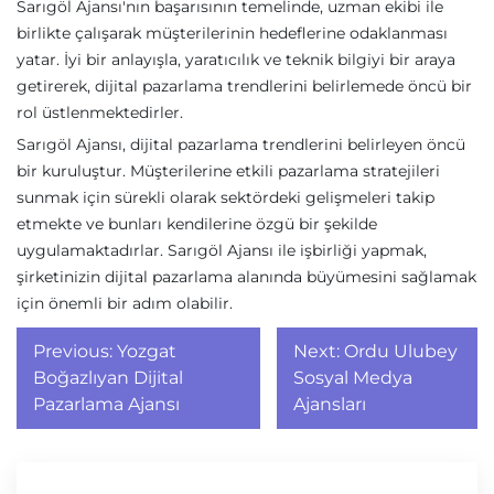
Sarıgöl Ajansı'nın başarısının temelinde, uzman ekibi ile
birlikte çalışarak müşterilerinin hedeflerine odaklanması
yatar. İyi bir anlayışla, yaratıcılık ve teknik bilgiyi bir araya
getirerek, dijital pazarlama trendlerini belirlemede öncü bir
rol üstlenmektedirler.
Sarıgöl Ajansı, dijital pazarlama trendlerini belirleyen öncü
bir kuruluştur. Müşterilerine etkili pazarlama stratejileri
sunmak için sürekli olarak sektördeki gelişmeleri takip
etmekte ve bunları kendilerine özgü bir şekilde
uygulamaktadırlar. Sarıgöl Ajansı ile işbirliği yapmak,
şirketinizin dijital pazarlama alanında büyümesini sağlamak
için önemli bir adım olabilir.
Yazı
Previous:
Yozgat
Next:
Ordu Ulubey
gezinmesi
Boğazlıyan Dijital
Sosyal Medya
Pazarlama Ajansı
Ajansları