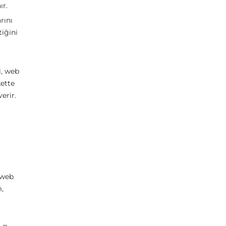
ır.
rını
tiğini
i, web
kette
erir.
n web
m,