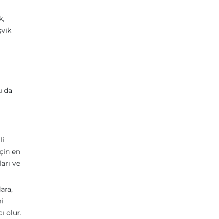
k,
şvik
u da
li
için en
ları ve
ara,
i
ı olur.