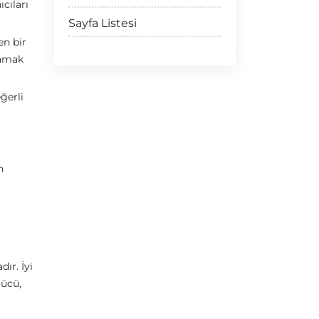
cıları
Sayfa Listesi
en bir
lamak
ğerli
n
ır. İyi
gücü,