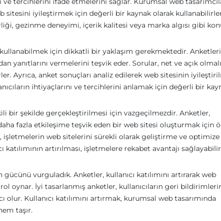
ı ve tercihlerini ifade etmelerini sağlar. Kurumsal web tasarımcıla
sitesini iyileştirmek için değerli bir kaynak olarak kullanabilirler
lirliği, gezinme deneyimi, içerik kalitesi veya marka algısı gibi ko
kullanabilmek için dikkatli bir yaklaşım gerekmektedir. Anketleri
dan yanıtlarını vermelerini teşvik eder. Sorular, net ve açık olmalı
ler. Ayrıca, anket sonuçları analiz edilerek web sitesinin iyileştiri
nıcıların ihtiyaçlarını ve tercihlerini anlamak için değerli bir ka
li bir şekilde gerçekleştirilmesi için vazgeçilmezdir. Anketler,
ı daha fazla etkileşime teşvik eden bir web sitesi oluşturmak için 
er, işletmelerin web sitelerini sürekli olarak geliştirme ve optimiz
 katılımının artırılması, işletmelere rekabet avantajı sağlayabilir
gücünü vurguladık. Anketler, kullanıcı katılımını artırarak web
l oynar. İyi tasarlanmış anketler, kullanıcıların geri bildirimleri
ı olur. Kullanıcı katılımını artırmak, kurumsal web tasarımında
nem taşır.