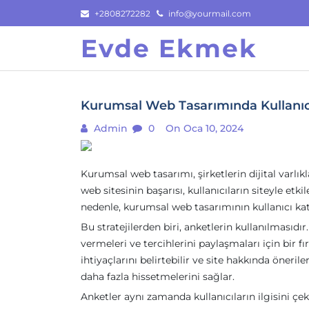
Skip
+2808272282
info@yourmail.com
to
Evde Ekmek
content
Kurumsal Web Tasarımında Kullanıcı 
Admin
0
On Oca 10, 2024
Kurumsal web tasarımı, şirketlerin dijital varlıkla
web sitesinin başarısı, kullanıcıların siteyle e
nedenle, kurumsal web tasarımının kullanıcı katı
Bu stratejilerden biri, anketlerin kullanılmasıdır
vermeleri ve tercihlerini paylaşmaları için bir fır
ihtiyaçlarını belirtebilir ve site hakkında önerile
daha fazla hissetmelerini sağlar.
Anketler aynı zamanda kullanıcıların ilgisini çek