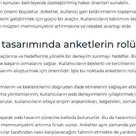
ği konuları belirleyerek özelleştirilmiş haber önerileri sunabilir.
n önemi büyüktür. Anketler, kullanıcı geri bildirimlerini toplama
ini geliştirmek için güçlü bir araçtır. Kullanıcıların katılımını te
rin müşteri memnuniyetini artırmasına ve rekabet avantajı elde
 tasarımında anketlerin rolü
tiyaçlarına ve hedeflerine yönelik bir deneyim sunmayı hedefler. B
ak başarılı olmalarını sağlar. Kullanıcıların beklenti ve tercihlerini
sarımı oluşturmak için önemlidir. İşte bu noktada anketlerin rolü
irimlerini ve beklentilerini doğrudan ifade etmelerini sağlayan etki
lama yöntemlerinin, kullanıcıların web deneyimlerini iyileştirmek 
lar, kullanıcıların siteye erişim alışkanlıkları, beğenileri, zorluk
laşarak web tasarım sürecine katkıda bulunurlar. Bu da tasarımcıl
ı memnuniyetini artırma fırsatı sunar. Anketler aynı zamanda yen
nıcılar tarafından nasıl karşılanacağını tahmin etmekte de yardımc