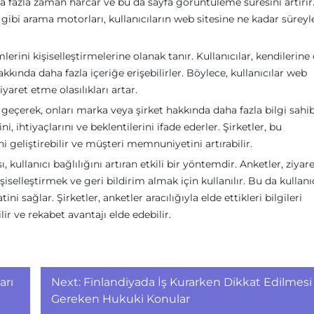
 fazla zaman harcar ve bu da sayfa görüntüleme süresini artırır
bi arama motorları, kullanıcıların web sitesine ne kadar süreyl
lerini kişiselleştirmelerine olanak tanır. Kullanıcılar, kendilerine
akkında daha fazla içeriğe erişebilirler. Böylece, kullanıcılar web
yaret etme olasılıkları artar.
geçerek, onları marka veya şirket hakkında daha fazla bilgi sahib
ini, ihtiyaçlarını ve beklentilerini ifade ederler. Şirketler, bu
i geliştirebilir ve müşteri memnuniyetini artırabilir.
kullanıcı bağlılığını artıran etkili bir yöntemdir. Anketler, ziyare
iselleştirmek ve geri bildirim almak için kullanılır. Bu da kullanı
ni sağlar. Şirketler, anketler aracılığıyla elde ettikleri bilgileri
ir ve rekabet avantajı elde edebilir.
arı
Next:
Finlandiyada İş Kurarken Dikkat Edilmesi
Gereken Hukuki Konular