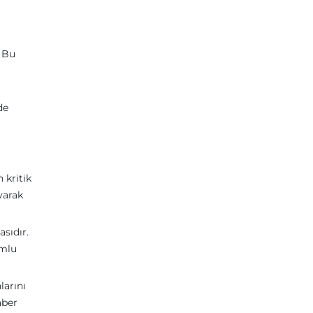
. Bu
de
 kritik
yarak
asıdır.
umlu
larını
aber