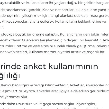
şturulabilir ve kullanıcıların ihtiyaçları doğru bir şekilde karşılan
ilde tasarlanması gerekir. Kısa ve net sorular, kullanıcıların yanıtla
n deneyimini iyileştirmek için hangi alanlara odaklanılması gerek
r. Anket sonuçları analiz edilerek, kullanıcıların beklentilerine ve
ir.
 oldukça büyük bir öneme sahiptir. Kullanıcıların geri bildirimler
hedef kitlenin taleplerini karşılamak için değerli bir kaynaktır. An
 çözümler üretme ve web sitesini sürekli olarak geliştirme imkanı v
anan web siteleri, kullanıcı memnuniyetini artırır ve başarılı bir
rinde anket kullanımının
lılığı
anıcı bağlılığını artırdığı bilinmektedir. Anketler, ziyaretçileri
leşimi artırır. Ayrıca, anketler aracılığıyla elde edilen geribildiri
ine yardımcı olur.
inde daha uzun süre vakit geçirmesini sağlar. Ziyaretçiler,