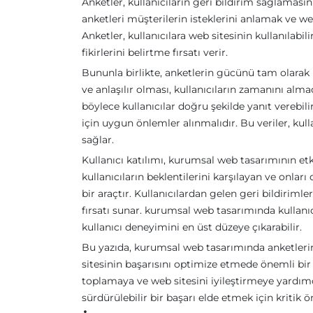
Anketler, kullanıcıların geri bildirim sağlamasın
anketleri müşterilerin isteklerini anlamak ve web 
Anketler, kullanıcılara web sitesinin kullanılabi
fikirlerini belirtme fırsatı verir.
Bununla birlikte, anketlerin gücünü tam olarak 
ve anlaşılır olması, kullanıcıların zamanını alma
böylece kullanıcılar doğru şekilde yanıt verebilir
için uygun önlemler alınmalıdır. Bu veriler, kulla
sağlar.
Kullanıcı katılımı, kurumsal web tasarımının etki
kullanıcıların beklentilerini karşılayan ve onlar
bir araçtır. Kullanıcılardan gelen geri bildiriml
fırsatı sunar. kurumsal web tasarımında kullanıcı
kullanıcı deneyimini en üst düzeye çıkarabilir.
Bu yazıda, kurumsal web tasarımında anketlerin 
sitesinin başarısını optimize etmede önemli bir ro
toplamaya ve web sitesini iyileştirmeye yardımc
sürdürülebilir bir başarı elde etmek için kritik ö