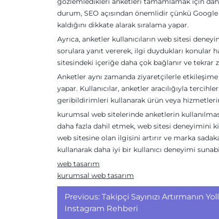
gözlemledikleri anketleri tamamlamak için daha
durum, SEO açısından önemlidir çünkü Google gi
kaldığını dikkate alarak sıralama yapar.
Ayrıca, anketler kullanıcıların web sitesi deneyim
sorulara yanıt vererek, ilgi duydukları konular h
sitesindeki içeriğe daha çok bağlanır ve tekrar zi
Anketler aynı zamanda ziyaretçilerle etkileşime 
yapar. Kullanıcılar, anketler aracılığıyla tercihler
geribildirimleri kullanarak ürün veya hizmetlerin
kurumsal web sitelerinde anketlerin kullanılması, 
daha fazla dahil etmek, web sitesi deneyimini kiş
web sitesine olan ilgisini artırır ve marka sadakati
kullanarak daha iyi bir kullanıcı deneyimi sunabil
web tasarım
kurumsal web tasarım
Yazı
Previous:
Takipçi Sayınızı Artırmanın Yoll
gezinmesi
Instagram Rehberi