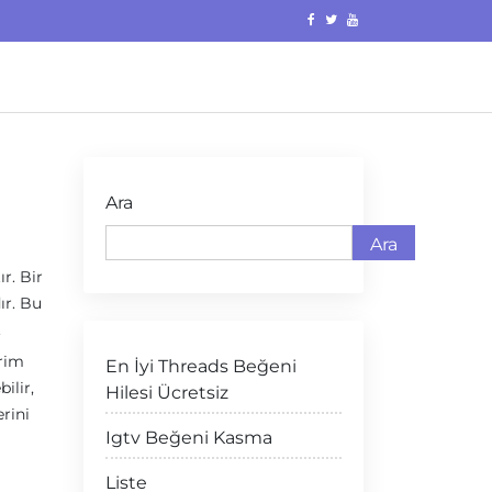
Ara
Ara
ır. Bir
ır. Bu
.
irim
En İyi Threads Beğeni
ilir,
Hilesi Ücretsiz
erini
Igtv Beğeni Kasma
Liste