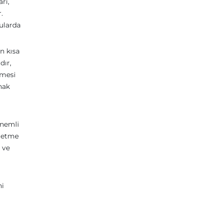
rı,
.
nularda
n kısa
dır,
lmesi
ynak
önemli
e etme
 ve
ni