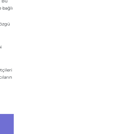
. Bu
e bağlı
 özgü
i
tçileri
cıların