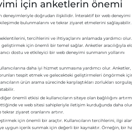
yimi için anketlerin önemi
an deneyimleriyle doğrudan ilişkilidir. İnteraktif bir web deneyimi
kileşimde bulunmalarını ve tekrar ziyaret etmelerini sağlayabilir
beklentilerini, tercihlerini ve ihtiyaçlarını anlamada yardımcı olur.
i geliştirmek için önemli bir temel sağlar. Anketler aracılığıyla el
ullanıcı dostu ve etkileyici bir web deneyimi sunmanın yollarını
kullanıcılarına daha iyi hizmet sunmasına yardımcı olur. Anketler,
 sorunları tespit etmek ve gelecekteki geliştirmeleri öngörmek için
llanıcıların ürün arama sürecinde karşılaştıkları zorlukları sorgula
tabilir.
iğer önemli etkisi de kullanıcıların siteye olan bağlılığını artırm
ssettiğinde ve web sitesi sahipleriyle iletişim kurduğunda daha ol
ekrar ziyaret oranlarını artırır.
ştirmek için önemli bir araçtır. Kullanıcıların tercihlerini, ilgi alan
ye uygun içerik sunmak için değerli bir kaynaktır. Örneğin, bir h