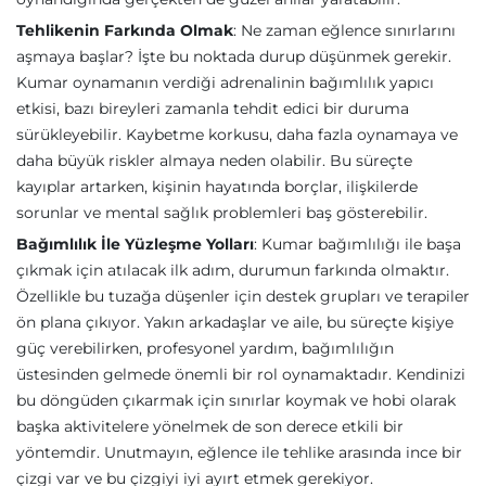
Tehlikenin Farkında Olmak
: Ne zaman eğlence sınırlarını
aşmaya başlar? İşte bu noktada durup düşünmek gerekir.
Kumar oynamanın verdiği adrenalinin bağımlılık yapıcı
etkisi, bazı bireyleri zamanla tehdit edici bir duruma
sürükleyebilir. Kaybetme korkusu, daha fazla oynamaya ve
daha büyük riskler almaya neden olabilir. Bu süreçte
kayıplar artarken, kişinin hayatında borçlar, ilişkilerde
sorunlar ve mental sağlık problemleri baş gösterebilir.
Bağımlılık İle Yüzleşme Yolları
: Kumar bağımlılığı ile başa
çıkmak için atılacak ilk adım, durumun farkında olmaktır.
Özellikle bu tuzağa düşenler için destek grupları ve terapiler
ön plana çıkıyor. Yakın arkadaşlar ve aile, bu süreçte kişiye
güç verebilirken, profesyonel yardım, bağımlılığın
üstesinden gelmede önemli bir rol oynamaktadır. Kendinizi
bu döngüden çıkarmak için sınırlar koymak ve hobi olarak
başka aktivitelere yönelmek de son derece etkili bir
yöntemdir. Unutmayın, eğlence ile tehlike arasında ince bir
çizgi var ve bu çizgiyi iyi ayırt etmek gerekiyor.