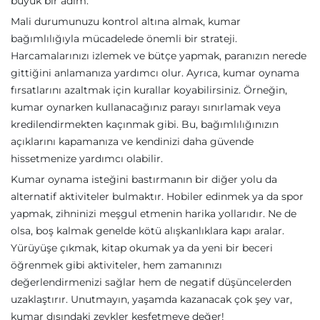
büyük bir adım.
Mali durumunuzu kontrol altına almak, kumar
bağımlılığıyla mücadelede önemli bir strateji.
Harcamalarınızı izlemek ve bütçe yapmak, paranızın nerede
gittiğini anlamanıza yardımcı olur. Ayrıca, kumar oynama
fırsatlarını azaltmak için kurallar koyabilirsiniz. Örneğin,
kumar oynarken kullanacağınız parayı sınırlamak veya
kredilendirmekten kaçınmak gibi. Bu, bağımlılığınızın
açıklarını kapamanıza ve kendinizi daha güvende
hissetmenize yardımcı olabilir.
Kumar oynama isteğini bastırmanın bir diğer yolu da
alternatif aktiviteler bulmaktır. Hobiler edinmek ya da spor
yapmak, zihninizi meşgul etmenin harika yollarıdır. Ne de
olsa, boş kalmak genelde kötü alışkanlıklara kapı aralar.
Yürüyüşe çıkmak, kitap okumak ya da yeni bir beceri
öğrenmek gibi aktiviteler, hem zamanınızı
değerlendirmenizi sağlar hem de negatif düşüncelerden
uzaklaştırır. Unutmayın, yaşamda kazanacak çok şey var,
kumar dışındaki zevkler keşfetmeye değer!