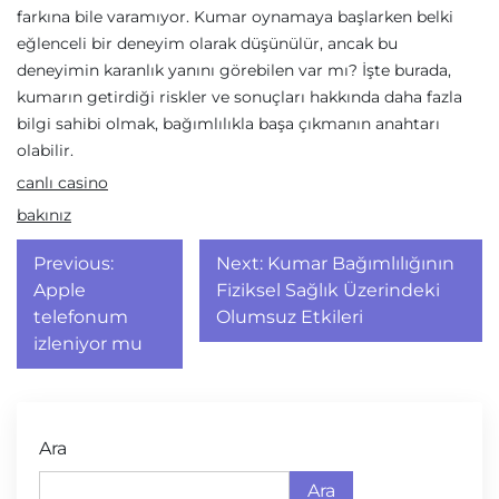
farkına bile varamıyor. Kumar oynamaya başlarken belki
eğlenceli bir deneyim olarak düşünülür, ancak bu
deneyimin karanlık yanını görebilen var mı? İşte burada,
kumarın getirdiği riskler ve sonuçları hakkında daha fazla
bilgi sahibi olmak, bağımlılıkla başa çıkmanın anahtarı
olabilir.
canlı casino
bakınız
Yazı
Previous:
Next:
Kumar Bağımlılığının
gezinmesi
Apple
Fiziksel Sağlık Üzerindeki
telefonum
Olumsuz Etkileri
izleniyor mu
Ara
Ara