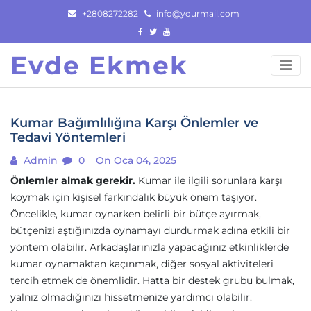
Skip
+2808272282
info@yourmail.com
to
content
Evde Ekmek
Kumar Bağımlılığına Karşı Önlemler ve
Tedavi Yöntemleri
Admin
0
On Oca 04, 2025
Önlemler almak gerekir.
Kumar ile ilgili sorunlara karşı
koymak için kişisel farkındalık büyük önem taşıyor.
Öncelikle, kumar oynarken belirli bir bütçe ayırmak,
bütçenizi aştığınızda oynamayı durdurmak adına etkili bir
yöntem olabilir. Arkadaşlarınızla yapacağınız etkinliklerde
kumar oynamaktan kaçınmak, diğer sosyal aktiviteleri
tercih etmek de önemlidir. Hatta bir destek grubu bulmak,
yalnız olmadığınızı hissetmenize yardımcı olabilir.