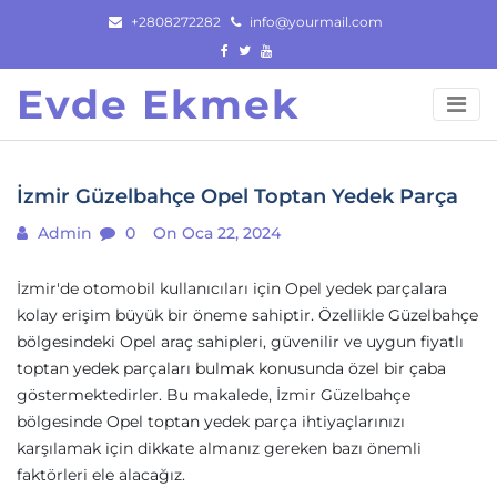
Skip
+2808272282
info@yourmail.com
to
content
Evde Ekmek
İzmir Güzelbahçe Opel Toptan Yedek Parça
Admin
0
On Oca 22, 2024
İzmir'de otomobil kullanıcıları için Opel yedek parçalara
kolay erişim büyük bir öneme sahiptir. Özellikle Güzelbahçe
bölgesindeki Opel araç sahipleri, güvenilir ve uygun fiyatlı
toptan yedek parçaları bulmak konusunda özel bir çaba
göstermektedirler. Bu makalede, İzmir Güzelbahçe
bölgesinde Opel toptan yedek parça ihtiyaçlarınızı
karşılamak için dikkate almanız gereken bazı önemli
faktörleri ele alacağız.