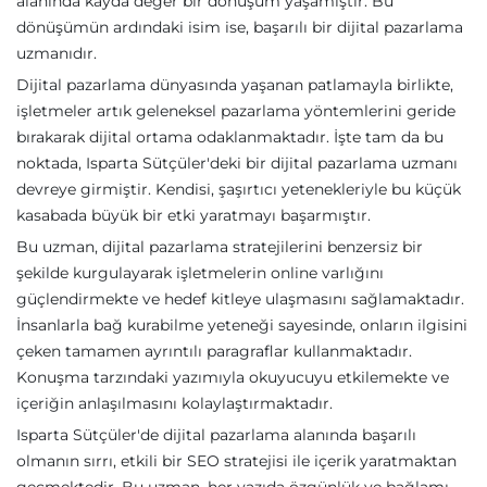
alanında kayda değer bir dönüşüm yaşamıştır. Bu
dönüşümün ardındaki isim ise, başarılı bir dijital pazarlama
uzmanıdır.
Dijital pazarlama dünyasında yaşanan patlamayla birlikte,
işletmeler artık geleneksel pazarlama yöntemlerini geride
bırakarak dijital ortama odaklanmaktadır. İşte tam da bu
noktada, Isparta Sütçüler'deki bir dijital pazarlama uzmanı
devreye girmiştir. Kendisi, şaşırtıcı yetenekleriyle bu küçük
kasabada büyük bir etki yaratmayı başarmıştır.
Bu uzman, dijital pazarlama stratejilerini benzersiz bir
şekilde kurgulayarak işletmelerin online varlığını
güçlendirmekte ve hedef kitleye ulaşmasını sağlamaktadır.
İnsanlarla bağ kurabilme yeteneği sayesinde, onların ilgisini
çeken tamamen ayrıntılı paragraflar kullanmaktadır.
Konuşma tarzındaki yazımıyla okuyucuyu etkilemekte ve
içeriğin anlaşılmasını kolaylaştırmaktadır.
Isparta Sütçüler'de dijital pazarlama alanında başarılı
olmanın sırrı, etkili bir SEO stratejisi ile içerik yaratmaktan