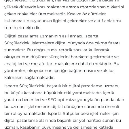
geçmektedir. Bu uzman, her yazıda özgünlük ve bağlamı
yüksek düzeyde korumakta ve arama motorlarının dikkatini
çeken makaleler üretmektedir. Kısa ve öz cümleler
kullanarak, okuyucunun ilgisini çekmekte ve aktif anlatımı
tercih etmektedir.
Dijital pazarlama uzmanının asıl amacı, Isparta
Sütçüler'deki işletmelere dijital dünyada öne çıkma fırsatı
sunmaktır. Bu doğrultuda, retorik sorular kullanarak
okuyucunun düşünce süreçlerini harekete geçirmekte ve
analojileri ve metaforları makalelere dahil etmektedir. Bu
yöntemler, okuyucunun içeriğe bağlanmasını ve akılda
kalmasını sağlamaktadır.
Isparta Sütçüler'deki başarılı bir dijital pazarlama uzmanı,
bu küçük kasabada büyük bir etki yaratmaktadır. İçerik
yaratma becerileri ve SEO optimizasyonuyla ön planda olan
bu uzman, işletmelerin dijital dönüşüm sürecinde önemli
bir rol oynamaktadır. Isparta Sütçüler'deki işletmeler için
dijital pazarlama alanında başarılı bir yol haritası sunan bu
uzman, kasabanın büyümesine ve gelişmesine katkıda