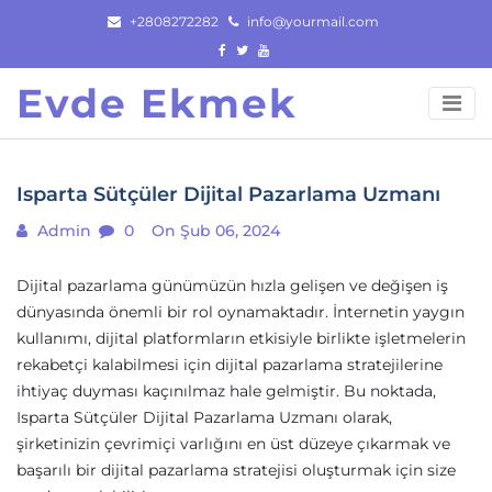
Skip
+2808272282
info@yourmail.com
to
content
Evde Ekmek
Isparta Sütçüler Dijital Pazarlama Uzmanı
Admin
0
On Şub 06, 2024
Dijital pazarlama günümüzün hızla gelişen ve değişen iş
dünyasında önemli bir rol oynamaktadır. İnternetin yaygın
kullanımı, dijital platformların etkisiyle birlikte işletmelerin
rekabetçi kalabilmesi için dijital pazarlama stratejilerine
ihtiyaç duyması kaçınılmaz hale gelmiştir. Bu noktada,
Isparta Sütçüler Dijital Pazarlama Uzmanı olarak,
şirketinizin çevrimiçi varlığını en üst düzeye çıkarmak ve
başarılı bir dijital pazarlama stratejisi oluşturmak için size