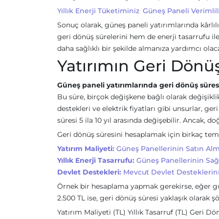
Yıllık Enerji Tüketiminiz
Güneş Paneli Verimlil
Sonuç olarak, güneş paneli yatırımlarında kârl
geri dönüş sürelerini hem de enerji tasarrufu il
daha sağlıklı bir şekilde almanıza yardımcı olaca
Yatırımın Geri Dönü
Güneş paneli yatırımlarında geri dönüş süres
Bu süre, birçok değişkene bağlı olarak değişiklik
destekleri ve elektrik fiyatları gibi unsurlar, ge
süresi 5 ila 10 yıl arasında değişebilir. Ancak, 
Geri dönüş süresini hesaplamak için birkaç teme
Yatırım Maliyeti:
Güneş Panellerinin Satın Alma
Yıllık Enerji Tasarrufu:
Güneş Panellerinin Sağla
Devlet Destekleri:
Mevcut Devlet Desteklerini
Örnek bir hesaplama yapmak gerekirse, eğer güne
2.500 TL ise, geri dönüş süresi yaklaşık olarak ş
Yatırım Maliyeti (TL) Yıllık Tasarruf (TL) Geri Dö