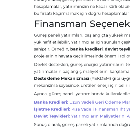
hesaplamalar, yatırımınızın ne kadar kârlı olabi
bu fırsatı kaçırmamak için doğru hesaplamalar
Finansman Seçenekl
Güneş paneli yatırımları, başlangıçta yüksek ma
yük hafifletilebilir. Yatırımcılar için sunulan çe
sahiptir. Örneğin,
banka kredileri
,
devlet teşvi
projelerinin hayata geçirilmesinde önemli rol o
Devlet destekleri, güneş enerjisi yatırımlarını 
yatırımcıların başlangıç maliyetlerini karşılama
Destekleme Mekanizması
(YEKDEM) gibi uygul
mekanizma sayesinde, üretilen enerji için belirli 
Ayrıca, güneş paneli yatırımlarında kullanılabil
Banka Kredileri:
Uzun Vadeli Geri Ödeme Planla
İşletme Kredileri:
Kısa Vadeli Finansman Ihtiyaçl
Devlet Teşvikleri:
Yatırımcıların Maliyetlerini 
Sonuç olarak, güneş paneli yatırımlarında doğ