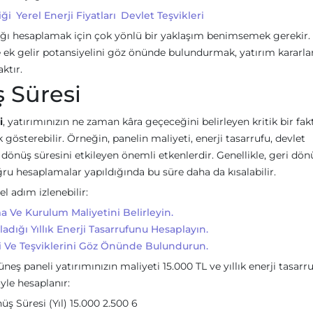
iği
Yerel Enerji Fiyatları
Devlet Teşvikleri
ılığı hesaplamak için çok yönlü bir yaklaşım benimsemek gerekir
e ek gelir potansiyelini göz önünde bulundurmak, yatırım kararlar
ktır.
ş Süresi
i
, yatırımınızın ne zaman kâra geçeceğini belirleyen kritik bir fak
 gösterebilir. Örneğin, panelin maliyeti, enerji tasarrufu, devlet
ri dönüş süresini etkileyen önemli etkenlerdir. Genellikle, geri dön
doğru hesaplamalar yapıldığında bu süre daha da kısalabilir.
l adım izlenebilir:
 Ve Kurulum Maliyetini Belirleyin.
dığı Yıllık Enerji Tasarrufunu Hesaplayın.
 Ve Teşviklerini Göz Önünde Bulundurun.
ş paneli yatırımınızın maliyeti 15.000 TL ve yıllık enerji tasarr
öyle hesaplanır:
nüş Süresi (Yıl) 15.000 2.500 6