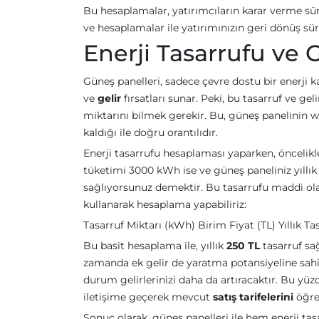
Bu hesaplamalar, yatırımcıların karar verme sü
ve hesaplamalar ile yatırımınızın geri dönüş s
Enerji Tasarrufu ve 
Güneş panelleri, sadece çevre dostu bir enerji
ve
gelir
fırsatları sunar. Peki, bu tasarruf ve gel
miktarını bilmek gerekir. Bu, güneş panelinin w
kaldığı ile doğru orantılıdır.
Enerji tasarrufu hesaplaması yaparken, öncelikle y
tüketimi 3000 kWh ise ve güneş paneliniz yıllı
sağlıyorsunuz demektir. Bu tasarrufu maddi olar
kullanarak hesaplama yapabiliriz:
Tasarruf Miktarı (kWh) Birim Fiyat (TL) Yıllık Ta
Bu basit hesaplama ile, yıllık
250 TL
tasarruf sağ
zamanda ek gelir de yaratma potansiyeline sahip
durum gelirlerinizi daha da artıracaktır. Bu yüz
iletişime geçerek mevcut
satış tarifelerini
öğre
Sonuç olarak, güneş panelleri ile hem enerji 