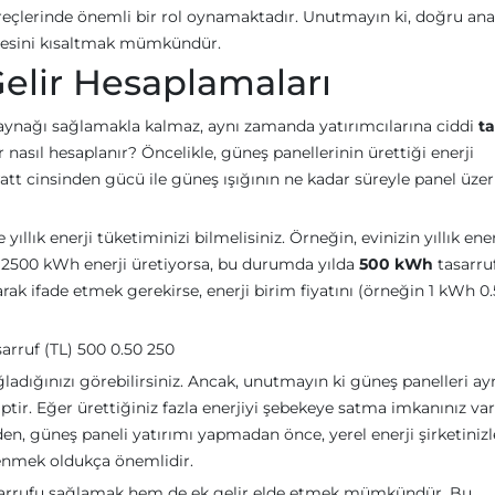
reçlerinde önemli bir rol oynamaktadır. Unutmayın ki, doğru anal
üresini kısaltmak mümkündür.
Gelir Hesaplamaları
 kaynağı sağlamakla kalmaz, aynı zamanda yatırımcılarına ciddi
ta
ir nasıl hesaplanır? Öncelikle, güneş panellerinin ürettiği enerji
att cinsinden gücü ile güneş ışığının ne kadar süreyle panel üze
ıllık enerji tüketiminizi bilmelisiniz. Örneğin, evinizin yıllık ener
k 2500 kWh enerji üretiyorsa, bu durumda yılda
500 kWh
tasarru
ak ifade etmek gerekirse, enerji birim fiyatını (örneğin 1 kWh 0.
sarruf (TL) 500 0.50 250
ladığınızı görebilirsiniz. Ancak, unutmayın ki güneş panelleri ay
tir. Eğer ürettiğiniz fazla enerjiyi şebekeye satma imkanınız var
den, güneş paneli yatırımı yapmadan önce, yerel enerji şirketinizl
nmek oldukça önemlidir.
tasarrufu sağlamak hem de ek gelir elde etmek mümkündür. Bu