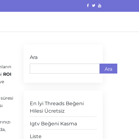
Ara
mların
Ara
ni
ROI
ve
 süresi
En İyi Threads Beğeni
sı
Hilesi Ücretsiz
rınızı
Igtv Beğeni Kasma
da,
Liste