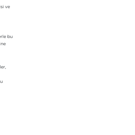
si ve
rle bu
ine
er,
Bu