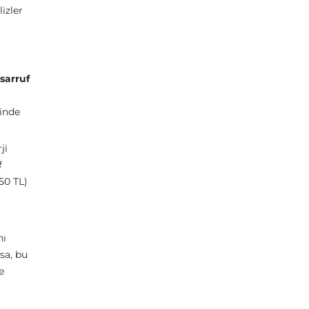
izler
sarruf
rinde
ji
f
50 TL)
nı
sa, bu
e