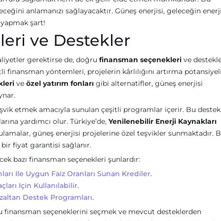
leceğini anlamanızı sağlayacaktır. Güneş enerjisi, geleceğin enerji
 yapmak şart!
eri ve Destekler
liyetler gerektirse de, doğru
finansman seçenekleri
ve destekle
şitli finansman yöntemleri, projelerin kârlılığını artırma potansiyel
kleri
ve
özel yatırım fonları
gibi alternatifler, güneş enerjisi
ynar.
teşvik etmek amacıyla sunulan çeşitli programlar içerir. Bu destekl
larına yardımcı olur. Türkiye’de,
Yenilenebilir Enerji Kaynakları
amalar, güneş enerjisi projelerine özel teşvikler sunmaktadır. 
bir fiyat garantisi sağlanır.
ecek bazı finansman seçenekleri şunlardır:
rı Ile Uygun Faiz Oranları Sunan Krediler.
arı Için Kullanılabilir.
Azaltan Destek Programları.
ru finansman seçeneklerini seçmek ve mevcut desteklerden