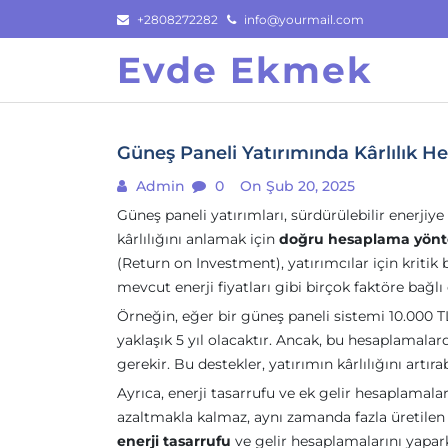
Skip
+2808272282
info@yourmail.com
to
Evde Ekmek
content
Güneş Paneli Yatırımında Kârlılık 
Admin
0
On Şub 20, 2025
Güneş paneli yatırımları, sürdürülebilir enerjiye
kârlılığını anlamak için
doğru hesaplama yönt
(Return on Investment), yatırımcılar için kritik b
mevcut enerji fiyatları gibi birçok faktöre bağlı 
Örneğin, eğer bir güneş paneli sistemi 10.000 TL
yaklaşık 5 yıl olacaktır. Ancak, bu hesaplamala
gerekir. Bu destekler, yatırımın kârlılığını artırab
Ayrıca, enerji tasarrufu ve ek gelir hesaplamalar
azaltmakla kalmaz, aynı zamanda fazla üretilen 
enerji tasarrufu
ve gelir hesaplamalarını yapar