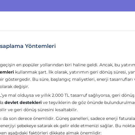
Hesaplama Yöntemleri
 geçişin en popüler yollarından biri haline geldi. Ancak, bu yatırı
emleri
kullanmak şart. İlk olarak, yatırımın geri dönüş süresi, ya
ir göstergedir. Bu süre, başlangıç maliyetleri, enerji tasarrufları 
olarak değişir.
’ye mal olduysa ve yıllık 2.000 TL tasarruf sağlıyorsa, geri dönüş
rda
devlet destekleri
ve teşviklerin de göz önünde bulundurulma
ilir ve geri dönüş süresini kısaltabilir.
ı da son derece önemlidir. Güneş panelleri, sadece enerji faturala
enerjiyi şebekeye satarak ek gelir elde etmenizi sağlar. Bu nokta
ken aşağıdaki faktörleri dikkate almak önemlidir: