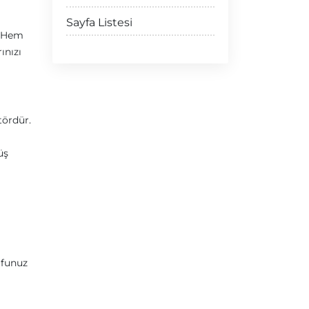
Sayfa Listesi
. Hem
ınızı
tördür.
üş
ufunuz