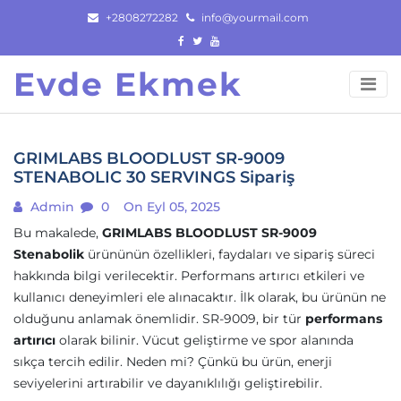
Skip
+2808272282
info@yourmail.com
to
content
Evde Ekmek
GRIMLABS BLOODLUST SR-9009
STENABOLIC 30 SERVINGS Sipariş
Admin
0
On Eyl 05, 2025
Bu makalede,
GRIMLABS BLOODLUST SR-9009
Stenabolik
ürününün özellikleri, faydaları ve sipariş süreci
hakkında bilgi verilecektir. Performans artırıcı etkileri ve
kullanıcı deneyimleri ele alınacaktır. İlk olarak, bu ürünün ne
olduğunu anlamak önemlidir. SR-9009, bir tür
performans
artırıcı
olarak bilinir. Vücut geliştirme ve spor alanında
sıkça tercih edilir. Neden mi? Çünkü bu ürün, enerji
seviyelerini artırabilir ve dayanıklılığı geliştirebilir.