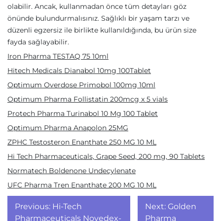
olabilir. Ancak, kullanmadan önce tüm detayları göz
önünde bulundurmalısınız. Sağlıklı bir yaşam tarzı ve
düzenli egzersiz ile birlikte kullanıldığında, bu ürün size
fayda sağlayabilir.
Iron Pharma TESTAQ 75 10ml
Hitech Medicals Dianabol 10mg 100Tablet
Optimum Overdose Primobol 100mg 10ml
Optimum Pharma Follistatin 200mcg x 5 vials
Protech Pharma Turinabol 10 Mg 100 Tablet
Optimum Pharma Anapolon 25MG
ZPHC Testosteron Enanthate 250 MG 10 ML
Hi Tech Pharmaceuticals, Grape Seed, 200 mg, 90 Tablets
Normatech Boldenone Undecylenate
UFC Pharma Tren Enanthate 200 MG 10 ML
Yazı
Previous:
Hi-Tech
Next:
Golden
Pharmaceuticals Novedex-
Pharma