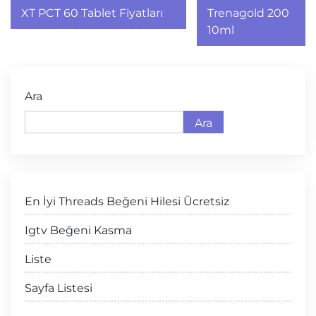
gezinmesi
XT PCT 60 Tablet Fiyatları
Trenagold 200
10ml
Ara
Ara
En İyi Threads Beğeni Hilesi Ücretsiz
Igtv Beğeni Kasma
Liste
Sayfa Listesi