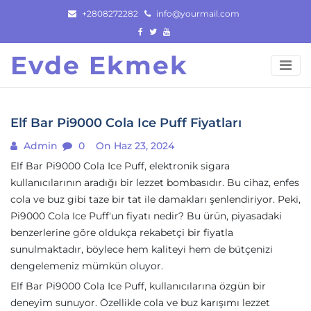
Skip
+2808272282
info@yourmail.com
to
content
Evde Ekmek
Elf Bar Pi9000 Cola Ice Puff Fiyatları
Admin
0
On Haz 23, 2024
Elf Bar Pi9000 Cola Ice Puff, elektronik sigara
kullanıcılarının aradığı bir lezzet bombasıdır. Bu cihaz, enfes
cola ve buz gibi taze bir tat ile damakları şenlendiriyor. Peki,
Pi9000 Cola Ice Puff'un fiyatı nedir? Bu ürün, piyasadaki
benzerlerine göre oldukça rekabetçi bir fiyatla
sunulmaktadır, böylece hem kaliteyi hem de bütçenizi
dengelemeniz mümkün oluyor.
Elf Bar Pi9000 Cola Ice Puff, kullanıcılarına özgün bir
deneyim sunuyor. Özellikle cola ve buz karışımı lezzet