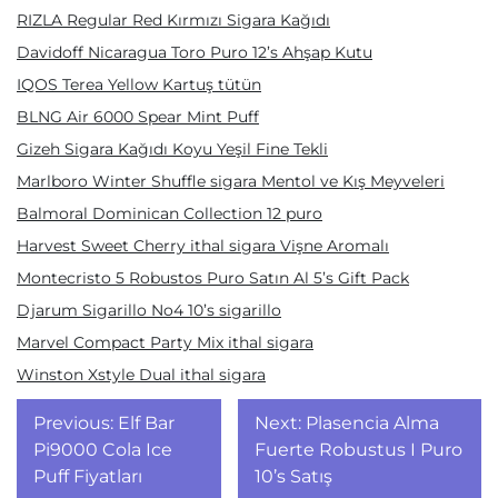
RIZLA Regular Red Kırmızı Sigara Kağıdı
Davidoff Nicaragua Toro Puro 12’s Ahşap Kutu
IQOS Terea Yellow Kartuş tütün
BLNG Air 6000 Spear Mint Puff
Gizeh Sigara Kağıdı Koyu Yeşil Fine Tekli
Marlboro Winter Shuffle sigara Mentol ve Kış Meyveleri
Balmoral Dominican Collection 12 puro
Harvest Sweet Cherry ithal sigara Vişne Aromalı
Montecristo 5 Robustos Puro Satın Al 5’s Gift Pack
Djarum Sigarillo No4 10’s sigarillo
Marvel Compact Party Mix ithal sigara
Winston Xstyle Dual ithal sigara
Yazı
Previous:
Elf Bar
Next:
Plasencia Alma
gezinmesi
Pi9000 Cola Ice
Fuerte Robustus I Puro
Puff Fiyatları
10’s Satış