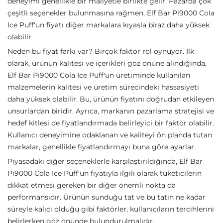
deneyimi genellikle bir maliyetle birlikte gelir. Pazarda çok
çeşitli seçenekler bulunmasına rağmen, Elf Bar Pi9000 Cola
Ice Puff'un fiyatı diğer markalara kıyasla biraz daha yüksek
olabilir.
Neden bu fiyat farkı var? Birçok faktör rol oynuyor. İlk
olarak, ürünün kalitesi ve içerikleri göz önüne alındığında,
Elf Bar Pi9000 Cola Ice Puff'un üretiminde kullanılan
malzemelerin kalitesi ve üretim sürecindeki hassasiyeti
daha yüksek olabilir. Bu, ürünün fiyatını doğrudan etkileyen
unsurlardan biridir. Ayrıca, markanın pazarlama stratejisi ve
hedef kitlesi de fiyatlandırmada belirleyici bir faktör olabilir.
Kullanıcı deneyimine odaklanan ve kaliteyi ön planda tutan
markalar, genellikle fiyatlandırmayı buna göre ayarlar.
Piyasadaki diğer seçeneklerle karşılaştırıldığında, Elf Bar
Pi9000 Cola Ice Puff'un fiyatıyla ilgili olarak tüketicilerin
dikkat etmesi gereken bir diğer önemli nokta da
performansıdır. Ürünün sunduğu tat ve bu tatın ne kadar
süreyle kalıcı olduğu gibi faktörler, kullanıcıların tercihlerini
belirlerken göz önünde bulundurulmalıdır.