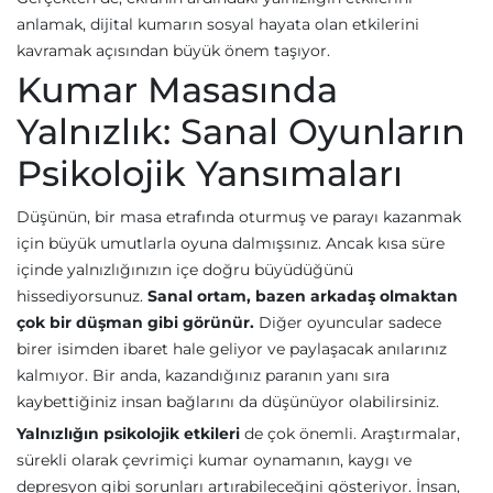
anlamak, dijital kumarın sosyal hayata olan etkilerini
kavramak açısından büyük önem taşıyor.
Kumar Masasında
Yalnızlık: Sanal Oyunların
Psikolojik Yansımaları
Düşünün, bir masa etrafında oturmuş ve parayı kazanmak
için büyük umutlarla oyuna dalmışsınız. Ancak kısa süre
içinde yalnızlığınızın içe doğru büyüdüğünü
hissediyorsunuz.
Sanal ortam, bazen arkadaş olmaktan
çok bir düşman gibi görünür.
Diğer oyuncular sadece
birer isimden ibaret hale geliyor ve paylaşacak anılarınız
kalmıyor. Bir anda, kazandığınız paranın yanı sıra
kaybettiğiniz insan bağlarını da düşünüyor olabilirsiniz.
Yalnızlığın psikolojik etkileri
de çok önemli. Araştırmalar,
sürekli olarak çevrimiçi kumar oynamanın, kaygı ve
depresyon gibi sorunları artırabileceğini gösteriyor. İnsan,