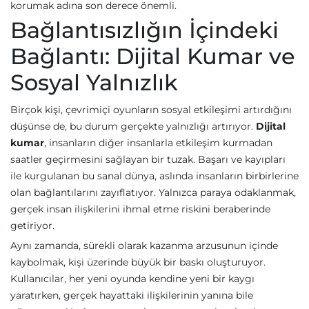
korumak adına son derece önemli.
Bağlantısızlığın İçindeki
Bağlantı: Dijital Kumar ve
Sosyal Yalnızlık
Birçok kişi, çevrimiçi oyunların sosyal etkileşimi artırdığını
düşünse de, bu durum gerçekte yalnızlığı artırıyor.
Dijital
kumar
, insanların diğer insanlarla etkileşim kurmadan
saatler geçirmesini sağlayan bir tuzak. Başarı ve kayıpları
ile kurgulanan bu sanal dünya, aslında insanların birbirlerine
olan bağlantılarını zayıflatıyor. Yalnızca paraya odaklanmak,
gerçek insan ilişkilerini ihmal etme riskini beraberinde
getiriyor.
Aynı zamanda, sürekli olarak kazanma arzusunun içinde
kaybolmak, kişi üzerinde büyük bir baskı oluşturuyor.
Kullanıcılar, her yeni oyunda kendine yeni bir kaygı
yaratırken, gerçek hayattaki ilişkilerinin yanına bile