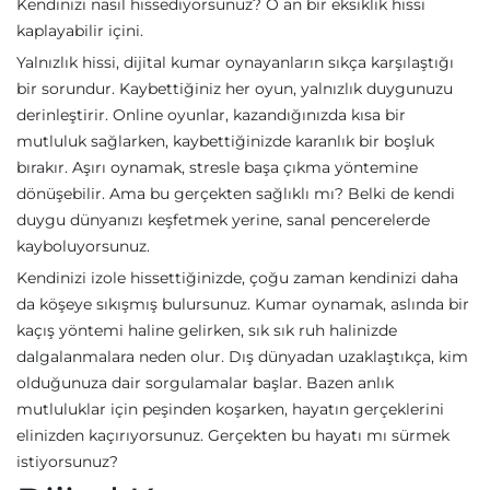
Kendinizi nasıl hissediyorsunuz? O an bir eksiklik hissi
kaplayabilir içini.
Yalnızlık hissi, dijital kumar oynayanların sıkça karşılaştığı
bir sorundur. Kaybettiğiniz her oyun, yalnızlık duygunuzu
derinleştirir. Online oyunlar, kazandığınızda kısa bir
mutluluk sağlarken, kaybettiğinizde karanlık bir boşluk
bırakır. Aşırı oynamak, stresle başa çıkma yöntemine
dönüşebilir. Ama bu gerçekten sağlıklı mı? Belki de kendi
duygu dünyanızı keşfetmek yerine, sanal pencerelerde
kayboluyorsunuz.
Kendinizi izole hissettiğinizde, çoğu zaman kendinizi daha
da köşeye sıkışmış bulursunuz. Kumar oynamak, aslında bir
kaçış yöntemi haline gelirken, sık sık ruh halinizde
dalgalanmalara neden olur. Dış dünyadan uzaklaştıkça, kim
olduğunuza dair sorgulamalar başlar. Bazen anlık
mutluluklar için peşinden koşarken, hayatın gerçeklerini
elinizden kaçırıyorsunuz. Gerçekten bu hayatı mı sürmek
istiyorsunuz?