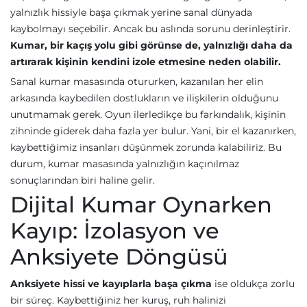
yalnızlık hissiyle başa çıkmak yerine sanal dünyada
kaybolmayı seçebilir. Ancak bu aslında sorunu derinleştirir.
Kumar, bir kaçış yolu gibi görünse de, yalnızlığı daha da
artırarak kişinin kendini izole etmesine neden olabilir.
Sanal kumar masasında otururken, kazanılan her elin
arkasında kaybedilen dostlukların ve ilişkilerin olduğunu
unutmamak gerek. Oyun ilerledikçe bu farkındalık, kişinin
zihninde giderek daha fazla yer bulur. Yani, bir el kazanırken,
kaybettiğimiz insanları düşünmek zorunda kalabiliriz. Bu
durum, kumar masasında yalnızlığın kaçınılmaz
sonuçlarından biri haline gelir.
Dijital Kumar Oynarken
Kayıp: İzolasyon ve
Anksiyete Döngüsü
Anksiyete hissi ve kayıplarla başa çıkma
ise oldukça zorlu
bir süreç. Kaybettiğiniz her kuruş, ruh halinizi