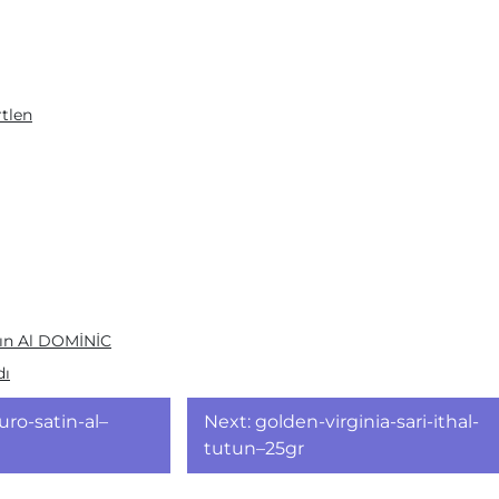
rtlen
tın Al DOMİNİC
dı
ro-satin-al–
Next:
golden-virginia-sari-ithal-
tutun–25gr