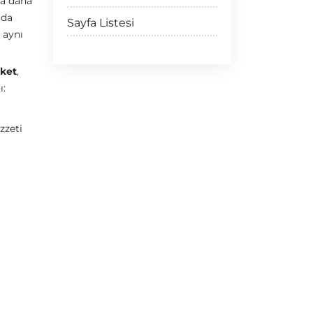
da daha
 da
Sayfa Listesi
 aynı
ket
,
ı:
zzeti