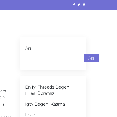
Ara
Ara
En İyi Threads Beğeni
 hem
Hilesi Ücretsiz
cih
miş
Igtv Beğeni Kasma
Liste