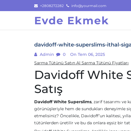
Skip
+2808272282
info@yourmail.com
to
Evde Ekmek
content
davidoff-white-superslims-ithal-siga
Admin
0
On Tem 06, 2025
Sarma Tütünü Satın Al Sarma Tütünü Fiyatları
Davidoff White S
Satış
Davidoff White Superslims
, zarif tasarımı ve 
görünüşleriyle hem de sundukları deneyimle siga
etmelisiniz? Öncelikle, Davidoff’un kalitesi, yılla
tütünlerden üretilir ve bu da onlara eşsiz bir ta