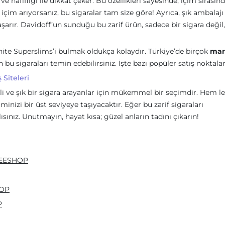
e hafifliği ile dikkat çeker. Bu özellikleri sayesinde, içim sırasın
içim arıyorsanız, bu sigaralar tam size göre! Ayrıca, şık ambalajı
arır. Davidoff’un sunduğu bu zarif ürün, sadece bir sigara değil,
hite Superslims’i bulmak oldukça kolaydır. Türkiye’de birçok
mar
bu sigaraları temin edebilirsiniz. İşte bazı popüler satış noktalar
 Siteleri
li ve şık bir sigara arayanlar için mükemmel bir seçimdir. Hem le
nizi bir üst seviyeye taşıyacaktır. Eğer bu zarif sigaraları
sınız. Unutmayın, hayat kısa; güzel anların tadını çıkarın!
FREESHOP
HOP
P