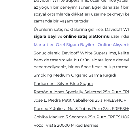
Davidoff White Superslims, özellikle ince yapısı v
az yoğun bir deneyim sunar. Eğer daha zarif bir 
sosyal ortamlarda dikkatleri üzerine çekmeyi baş
zamanda bir yaşam tarzıdır.
Ürünlerin satış noktalarına gelince, Davidoff W
sigara bayi
ve
online satış platformu
üzerinden 
Marketler
Özel Sigara Bayileri
Online Alışveriş
Sonuç olarak, Davidoff White Superslims, kalite
hem de tasarımıyla bu ürün, sigara içme deneyimi
denemediyseniz, bir an önce fırsat bulup tatmalı
Smoking Medium Organic Sarma Kağıdı
Parliament Silver Blue Sigara
Ramón Allones Specially Selected 25’s Puro 
José L. Piedra Petit Caballeros 25’s FREESHOP
Romeo Y Julieta No. 3 Tubos Puro 25’s FREES
Cohiba Maduro 5 Secretos 25’s Puro FREESHO
Vozol Vista 20000 Mixed Berries