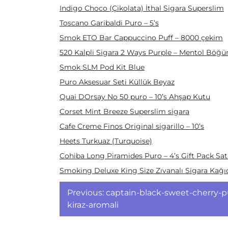
Indigo Choco (Çikolata) İthal Sigara Superslim
Toscano Garibaldi Puro – 5’s
Smok ETO Bar Cappuccino Puff – 8000 çekim
520 Kalpli Sigara 2 Ways Purple – Mentol Böğü
Smok SLM Pod Kit Blue
Puro Aksesuar Seti Küllük Beyaz
Quai DOrsay No 50 puro – 10’s Ahşap Kutu
Corset Mint Breeze Superslim sigara
Cafe Creme Finos Original sigarillo – 10’s
Heets Turkuaz (Turquoise)
Cohiba Long Piramides Puro – 4’s Gift Pack Sa
Smoking Deluxe King Size Zıvanalı Sigara Kağı
Yazı
Previous:
captain-black-sweet-cherry-pu
gezinmesi
kiraz-aromali