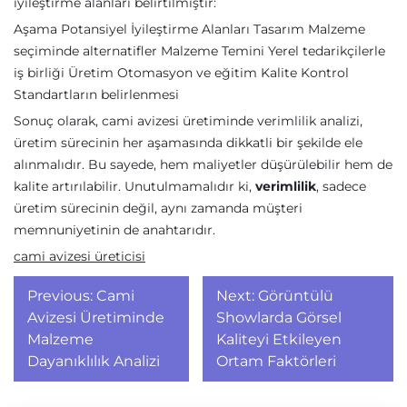
iyileştirme alanları belirtilmiştir:
Aşama Potansiyel İyileştirme Alanları Tasarım Malzeme
seçiminde alternatifler Malzeme Temini Yerel tedarikçilerle
iş birliği Üretim Otomasyon ve eğitim Kalite Kontrol
Standartların belirlenmesi
Sonuç olarak, cami avizesi üretiminde verimlilik analizi,
üretim sürecinin her aşamasında dikkatli bir şekilde ele
alınmalıdır. Bu sayede, hem maliyetler düşürülebilir hem de
kalite artırılabilir. Unutulmamalıdır ki,
verimlilik
, sadece
üretim sürecinin değil, aynı zamanda müşteri
memnuniyetinin de anahtarıdır.
cami avizesi üreticisi
Yazı
Previous:
Cami
Next:
Görüntülü
gezinmesi
Avizesi Üretiminde
Showlarda Görsel
Malzeme
Kaliteyi Etkileyen
Dayanıklılık Analizi
Ortam Faktörleri