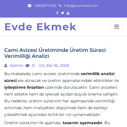
Skip
+2808272282
info@yourmail.com
to
content
Evde Ekmek
Cami Avizesi Üretiminde Üretim Süreci
Verimliliği Analizi
Admin
0
On Eki 16, 2025
Bu makalede, cami avizesi üretiminde
verimlilik analizi
süreci
ele alınacak ve üretim aşamalarındaki etkinlikler ile
iyileştirme fırsatları
üzerinde durulacaktır. Cami avizeleri,
hem estetik hem de işlevsel açıdan büyük öneme sahiptir.
Bu nedenle, üretim sürecinin her aşamasında verimliliği
artırmak, hem maliyetleri düşürmek hem de kaliteyi
yükseltmek açısından kritik bir rol oynamaktadır.
Üretim sürecinin ilk aşaması,
tasarım aşamasıdır
. Bu