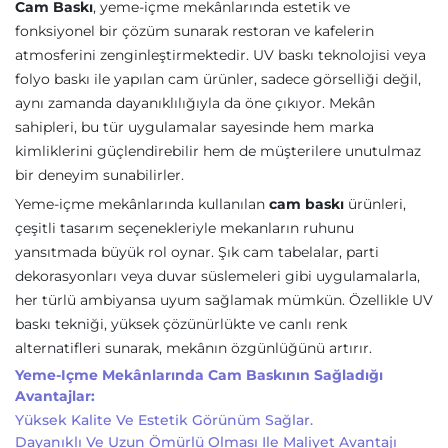
Cam Baskı
, yeme-içme mekânlarında estetik ve
fonksiyonel bir çözüm sunarak restoran ve kafelerin
atmosferini zenginleştirmektedir. UV baskı teknolojisi veya
folyo baskı ile yapılan cam ürünler, sadece görselliği değil,
aynı zamanda dayanıklılığıyla da öne çıkıyor. Mekân
sahipleri, bu tür uygulamalar sayesinde hem marka
kimliklerini güçlendirebilir hem de müşterilere unutulmaz
bir deneyim sunabilirler.
Yeme-içme mekânlarında kullanılan
cam baskı
ürünleri,
çeşitli tasarım seçenekleriyle mekanların ruhunu
yansıtmada büyük rol oynar. Şık cam tabelalar, parti
dekorasyonları veya duvar süslemeleri gibi uygulamalarla,
her türlü ambiyansa uyum sağlamak mümkün. Özellikle UV
baskı tekniği, yüksek çözünürlükte ve canlı renk
alternatifleri sunarak, mekânın özgünlüğünü artırır.
Yeme-Içme Mekânlarında Cam Baskının Sağladığı
Avantajlar:
Yüksek Kalite Ve Estetik Görünüm Sağlar.
Dayanıklı Ve Uzun Ömürlü Olması Ile Maliyet Avantajı