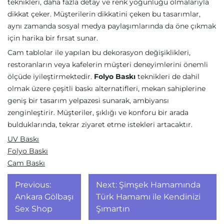
teknikleri, daha fazla detay ve renk yoğunluğu olmalarıyla
dikkat çeker. Müşterilerin dikkatini çeken bu tasarımlar,
aynı zamanda sosyal medya paylaşımlarında da öne çıkmak
için harika bir fırsat sunar.
Cam tablolar ile yapılan bu dekorasyon değişiklikleri,
restoranların veya kafelerin müşteri deneyimlerini önemli
ölçüde iyileştirmektedir.
Folyo Baskı
teknikleri de dahil
olmak üzere çeşitli baskı alternatifleri, mekan sahiplerine
geniş bir tasarım yelpazesi sunarak, ambiyansı
zenginleştirir. Müşteriler, şıklığı ve konforu bir arada
bulduklarında, tekrar ziyaret etme istekleri artacaktır.
UV Baskı
Folyo Baskı
Cam Baskı
Yazı
Previous:
Next:
Şimşek Hamamında
gezinmesi
Ankara Gölbaşı
Türk Hamamı ile Kendinizi
Sex Shop
Şımartın