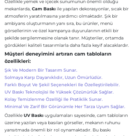
Özellikle yemek ve içecek sunumunun önemli olduğu
mekanlarda,
Cam Baskı
ile yapılan dekorasyonlar, sıcak bir
atmosferin yaratılmasına yardımcı olmaktadır. Şık bir
ambiyans oluşturmanın yanı sıra, bu ürünler, menü
görsellerinin ve özel kampanya duyurularının etkili bir
şekilde sergilenmesine olanak tanır. Müşteriler, ortamda
gördükleri kaliteli tasarımlarla daha fazla keyif alacaklardır.
Müşteri deneyimini artıran cam tabloların
özellikleri:
Şık Ve Modern Bir Tasarım Sunar.
Solmaya Karşı Dayanıklıdır, Uzun Ömürlüdür.
Farklı Boyut Ve Şekil Seçenekleri Ile Özelleştirilebilir.
UV Baskı Teknolojisi Ile Yüksek Çözünürlük Sağlar.
Kolay Temizlenme Özelliği Ile Pratiklik Sunar.
Minimal Ve Zarif Bir Görünümle Her Tarza Uyum Sağlar.
Özellikle
UV Baskı
uygulamaları sayesinde, cam tabloların
üzerine yazılan veya basılan görseller, mekanın ruhunu
yansıtmada önemli bir rol oynamaktadır. Bu baskı