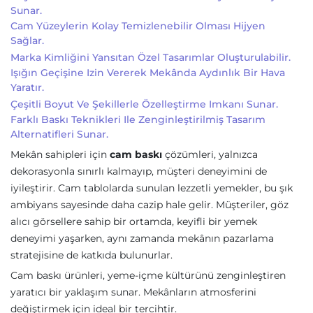
Sunar.
Cam Yüzeylerin Kolay Temizlenebilir Olması Hijyen
Sağlar.
Marka Kimliğini Yansıtan Özel Tasarımlar Oluşturulabilir.
Işığın Geçişine Izin Vererek Mekânda Aydınlık Bir Hava
Yaratır.
Çeşitli Boyut Ve Şekillerle Özelleştirme Imkanı Sunar.
Farklı Baskı Teknikleri Ile Zenginleştirilmiş Tasarım
Alternatifleri Sunar.
Mekân sahipleri için
cam baskı
çözümleri, yalnızca
dekorasyonla sınırlı kalmayıp, müşteri deneyimini de
iyileştirir. Cam tablolarda sunulan lezzetli yemekler, bu şık
ambiyans sayesinde daha cazip hale gelir. Müşteriler, göz
alıcı görsellere sahip bir ortamda, keyifli bir yemek
deneyimi yaşarken, aynı zamanda mekânın pazarlama
stratejisine de katkıda bulunurlar.
Cam baskı ürünleri, yeme-içme kültürünü zenginleştiren
yaratıcı bir yaklaşım sunar. Mekânların atmosferini
değiştirmek için ideal bir tercihtir.