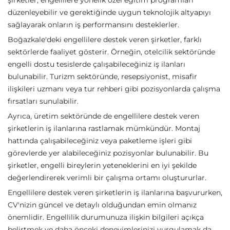
şirketler, engellilere yönelik özel eğitim programları
düzenleyebilir ve gerektiğinde uygun teknolojik altyapıyı
sağlayarak onların iş performansını desteklerler.
Boğazkale'deki engellilere destek veren şirketler, farklı
sektörlerde faaliyet gösterir. Örneğin, otelcilik sektöründe
engelli dostu tesislerde çalışabileceğiniz iş ilanları
bulunabilir. Turizm sektöründe, resepsiyonist, misafir
ilişkileri uzmanı veya tur rehberi gibi pozisyonlarda çalışma
fırsatları sunulabilir.
Ayrıca, üretim sektöründe de engellilere destek veren
şirketlerin iş ilanlarına rastlamak mümkündür. Montaj
hattında çalışabileceğiniz veya paketleme işleri gibi
görevlerde yer alabileceğiniz pozisyonlar bulunabilir. Bu
şirketler, engelli bireylerin yeteneklerini en iyi şekilde
değerlendirerek verimli bir çalışma ortamı oluştururlar.
Engellilere destek veren şirketlerin iş ilanlarına başvururken,
CV'nizin güncel ve detaylı olduğundan emin olmanız
önemlidir. Engellilik durumunuza ilişkin bilgileri açıkça
belirtmek ve daha önceki deneyimlerinizi vurgulamak da