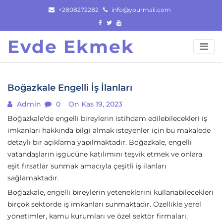
Skip
+2808272282
info@yourmail.com
to
content
Evde Ekmek
Boğazkale Engelli İş İlanları
Admin
0
On Kas 19, 2023
Boğazkale'de engelli bireylerin istihdam edilebilecekleri iş
imkanları hakkında bilgi almak isteyenler için bu makalede
detaylı bir açıklama yapılmaktadır. Boğazkale, engelli
vatandaşların işgücüne katılımını teşvik etmek ve onlara
eşit fırsatlar sunmak amacıyla çeşitli iş ilanları
sağlamaktadır.
Boğazkale, engelli bireylerin yeteneklerini kullanabilecekleri
birçok sektörde iş imkanları sunmaktadır. Özellikle yerel
yönetimler, kamu kurumları ve özel sektör firmaları,