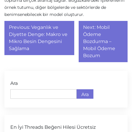
topluma birçok avantaj sağlar. Boğazkale'deki işverenlerin
örnek tutumu, diğer bölgelerde ve sektörlerde de
benimsenebilecek bir model oluşturur.
Yazı
Previous:
Veganlık ve
Next:
Mobil
gezinmesi
Diyette Denge: Makro ve
Ödeme
Mikro Besin Dengesini
Bozdurma –
Sağlama
Mobil Ödeme
Bozum
Ara
Ara
En İyi Threads Beğeni Hilesi Ücretsiz