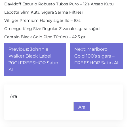
Davidoff Escurio Robusto Tubos Puro – 12’s Ahşap Kutu
Lacotta Slim Kutu Sigara Sarma Filtresi
Villiger Premium Honey sigarillo – 10’s
Greengo King Size Regular Zıvanalı sigara kağıdı
Captain Black Gold Pipo Tütünü – 42.5 gr
Yazı
Previous:
Johnnie
Next:
Marlboro
gezinmesi
Walker Black Label
Gold 100’s sigara –
70Cl FREESHOP Satın
FREESHOP Satın Al
Al
Ara
Ara