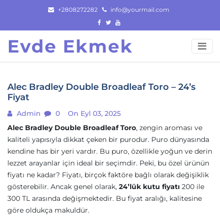
Skip
+2808272282
info@yourmail.com
to
content
Evde Ekmek
Alec Bradley Double Broadleaf Toro – 24’s
Fiyat
Admin
0
On Eyl 03, 2025
Alec Bradley Double Broadleaf Toro
, zengin aroması ve
kaliteli yapısıyla dikkat çeken bir purodur. Puro dünyasında
kendine has bir yeri vardır. Bu puro, özellikle yoğun ve derin
lezzet arayanlar için ideal bir seçimdir. Peki, bu özel ürünün
fiyatı ne kadar? Fiyatı, birçok faktöre bağlı olarak değişiklik
gösterebilir. Ancak genel olarak,
24’lük kutu fiyatı
200 ile
300 TL arasında değişmektedir. Bu fiyat aralığı, kalitesine
göre oldukça makuldür.