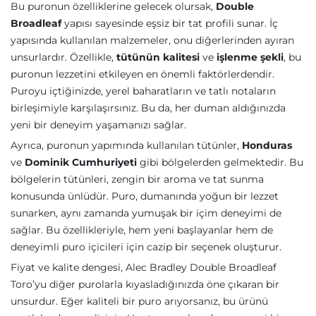
Bu puronun özelliklerine gelecek olursak,
Double
Broadleaf
yapısı sayesinde eşsiz bir tat profili sunar. İç
yapısında kullanılan malzemeler, onu diğerlerinden ayıran
unsurlardır. Özellikle,
tütünün kalitesi
ve
işlenme şekli
, bu
puronun lezzetini etkileyen en önemli faktörlerdendir.
Puroyu içtiğinizde, yerel baharatların ve tatlı notaların
birleşimiyle karşılaşırsınız. Bu da, her duman aldığınızda
yeni bir deneyim yaşamanızı sağlar.
Ayrıca, puronun yapımında kullanılan tütünler,
Honduras
ve
Dominik Cumhuriyeti
gibi bölgelerden gelmektedir. Bu
bölgelerin tütünleri, zengin bir aroma ve tat sunma
konusunda ünlüdür. Puro, dumanında yoğun bir lezzet
sunarken, aynı zamanda yumuşak bir içim deneyimi de
sağlar. Bu özellikleriyle, hem yeni başlayanlar hem de
deneyimli puro içicileri için cazip bir seçenek oluşturur.
Fiyat ve kalite dengesi, Alec Bradley Double Broadleaf
Toro’yu diğer purolarla kıyasladığınızda öne çıkaran bir
unsurdur. Eğer kaliteli bir puro arıyorsanız, bu ürünü