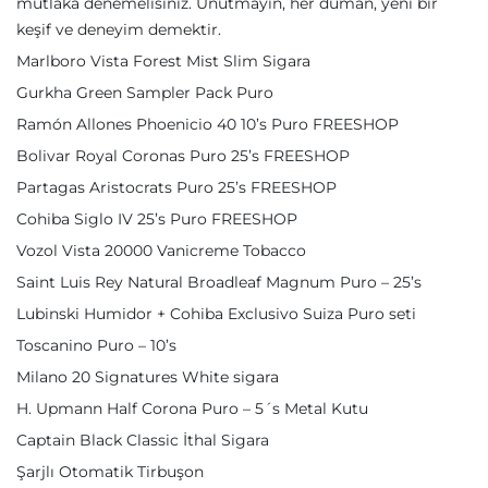
mutlaka denemelisiniz. Unutmayın, her duman, yeni bir
keşif ve deneyim demektir.
Marlboro Vista Forest Mist Slim Sigara
Gurkha Green Sampler Pack Puro
Ramón Allones Phoenicio 40 10’s Puro FREESHOP
Bolivar Royal Coronas Puro 25’s FREESHOP
Partagas Aristocrats Puro 25’s FREESHOP
Cohiba Siglo IV 25’s Puro FREESHOP
Vozol Vista 20000 Vanicreme Tobacco
Saint Luis Rey Natural Broadleaf Magnum Puro – 25’s
Lubinski Humidor + Cohiba Exclusivo Suiza Puro seti
Toscanino Puro – 10’s
Milano 20 Signatures White sigara
H. Upmann Half Corona Puro – 5´s Metal Kutu
Captain Black Classic İthal Sigara
Şarjlı Otomatik Tirbuşon